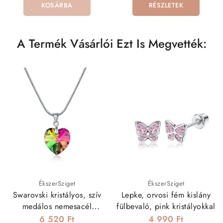
KOSÁRBA
RÉSZLETEK
A Termék Vásárlói Ezt Is Megvették:
ÉkszerSziget
ÉkszerSziget
Swarovski kristályos, szív
Lepke, orvosi fém kislány
medálos nemesacél
fülbevaló, pink kristályokkal
nyaklánc
6 520 Ft
4 990 Ft