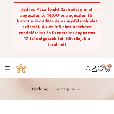
Kedves Vásárlóink! Szabadság miatt
augusztus 5. 14:00 és augusztus 16.
között a kiszállítás és az ügyfélszolgálat
szünetel. Az ez idő alatt beérkező
rendeléseket és üzeneteket augusztus
17-től dolgozzuk fel. Köszönjük a
türelmet!
0
0
Kezdőlap
Csomagolási díj