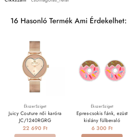
16 Hasonló Termék Ami Érdekelhet:
ÉkszerSziget
ÉkszerSziget
Juicy Couture női karóra
Epres-csokis fánk, ezüst
JC/1240RGRG
kislány fülbevaló
22 690 Ft
6 300 Ft