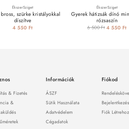
ÉkszerSziget
ÉkszerSziget
 bross, szürke kristályokkal
Gyerek hátizsák dínó mint
díszítve
rózsaszín
4 550 Ft
6 500 Ft
4 550 Ft
znos
Információk
Fiókod
ítás & Fizetés
ÁSZF
Rendelésköve
ncia &
Sütik Használata
Bejelentkezé
zaküldés
Adatvédelem
Fiók Létreho
űméretek
Cégadatok