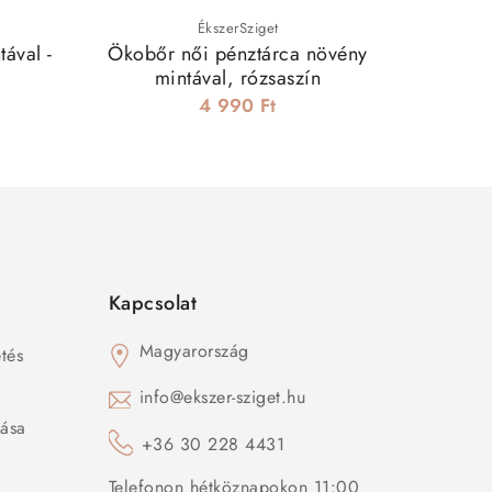
ÉkszerSziget
ával -
Ökobőr női pénztárca növény
Bag
mintával, rózsaszín
4 990 Ft
Kapcsolat
Magyarország
tés
s
info@ekszer-sziget.hu
zása
+36 30 228 4431
Telefonon hétköznapokon 11:00