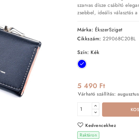
szarvas dísze csábító eleg
zsebbel, ideális választás a
Márka:
ÉkszerSziget
Cikkszám:
229068C20BL
Szín: Kék
Kék
5 490 Ft
Várható szállítás: augusztus
KO
Kedvencekhez
Raktáron