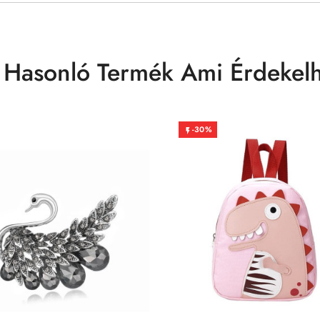
 Hasonló Termék Ami Érdekelh
-30%
