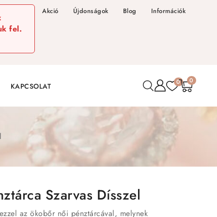
Akció
Újdonságok
Blog
Információk
z
k fel.
0
0
KAPCSOLAT
l
ztárca Szarvas Dísszel
t ezzel az ökobőr női pénztárcával, melynek