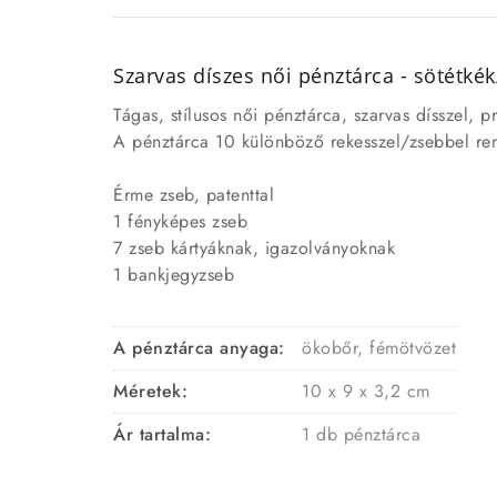
Szarvas díszes női pénztárca - sötétkék
Tágas, stílusos női pénztárca, szarvas dísszel, pr
A pénztárca 10 különböző rekesszel/zsebbel ren
Érme zseb, patenttal
1 fényképes zseb
7 zseb kártyáknak, igazolványoknak
1 bankjegyzseb
A pénztárca anyaga:
ökobőr, fémötvözet
Méretek:
10 x 9 x 3,2 cm
Ár tartalma:
1 db pénztárca