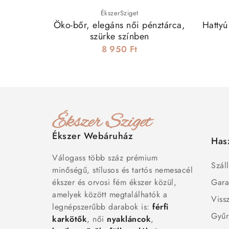
ÉkszerSziget
Öko-bőr, elegáns női pénztárca,
Hattyú
szürke színben
8 950 Ft
Ékszer Webáruház
Has
Válogass több száz prémium
Száll
minőségű, stílusos és tartós nemesacél
ékszer és orvosi fém ékszer közül,
Gara
amelyek között megtalálhatók a
Viss
legnépszerűbb darabok is:
férfi
Gyűr
karkötők
, női
nyakláncok
,