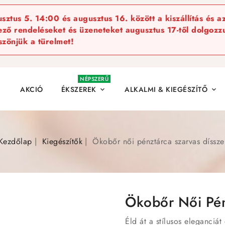
ztus 5. 14:00 és augusztus 16. között a kiszállítás és a
kező rendeléseket és üzeneteket augusztus 17-től dolgozzu
szönjük a türelmet!
NÉPSZERŰ
AKCIÓ
ÉKSZEREK
ALKALMI & KIEGÉSZÍTŐ


Kezdőlap
Kiegészítők
Ökobőr női pénztárca szarvas díssze
Ökobőr Női Pén
Éld át a stílusos eleganciá