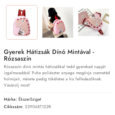
Gyerek Hátizsák Dínó Mintával -
Rózsaszín
Rózsaszín dinó mintás hátizsákkal tedd gyereked napját
izgalmasabbá! Puha poliészter anyaga megóvja csemetéd
holmijait, mérete pedig tökéletes a kis felfedezőknek.
Vásárolj most!
Márka:
ÉkszerSziget
Cikkszám:
229068T122R