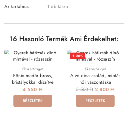
Ár tartalma:
1 db táska
16 Hasonló Termék Ami Érdekelhet:
-20%

ÉkszerSziget
ÉkszerSziget
Főnix madár bross,
Alvó cica család, mintás
kristályokkal díszítve
női vászontáska
4 550 Ft
3 500 Ft
2 800 Ft
RÉSZLETEK
RÉSZLETEK