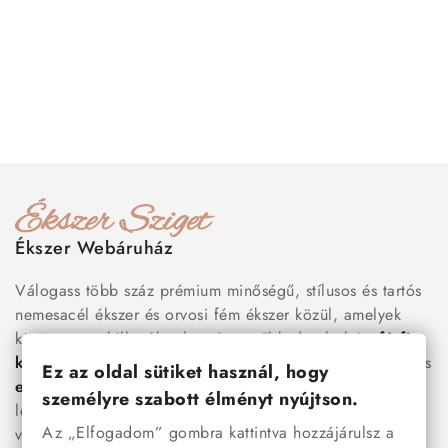
Ékszer Webáruház
Válogass több száz prémium minőségű, stílusos és tartós
nemesacél ékszer és orvosi fém ékszer közül, amelyek
között megtalálhatók a legnépszerűbb darabok is:
férfi
karkötők
, női
nyakláncok
,
karikagyűrűk
,
fülbevalók
és
Ez az oldal sütiket használ, hogy
esküvői kiegészítők
egyaránt. Webáruházunkban a
személyre szabott élményt nyújtson.
legújabb trendeket követő, mégis időtálló ékszerek közül
Az „Elfogadom” gombra kattintva hozzájárulsz a
választhatsz – legyen szó ajándékról, mindennapi