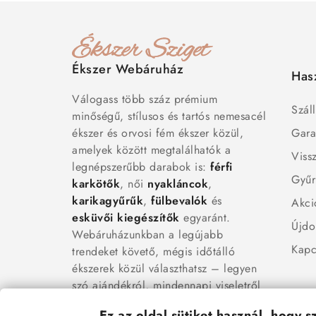
Ékszer Webáruház
Has
Válogass több száz prémium
Száll
minőségű, stílusos és tartós nemesacél
ékszer és orvosi fém ékszer közül,
Gara
amelyek között megtalálhatók a
Viss
legnépszerűbb darabok is:
férfi
Gyűr
karkötők
, női
nyakláncok
,
karikagyűrűk
,
fülbevalók
és
Akci
esküvői kiegészítők
egyaránt.
Újdo
Webáruházunkban a legújabb
Kapc
trendeket követő, mégis időtálló
ékszerek közül választhatsz – legyen
szó ajándékról, mindennapi viseletről
vagy különleges alkalmakról.
Ez az oldal sütiket használ, hogy 