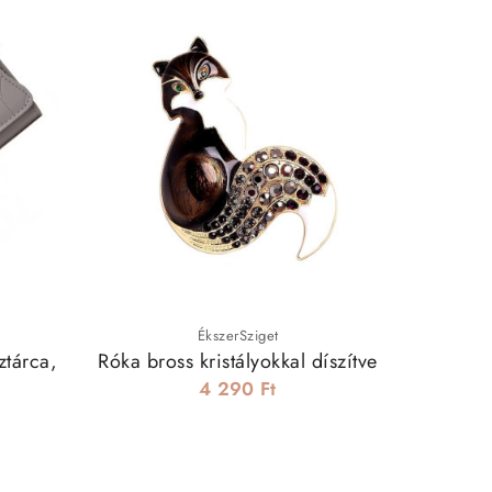
-20%

ÉkszerSziget
ztárca,
Róka bross kristályokkal díszítve
Szí
4 290 Ft