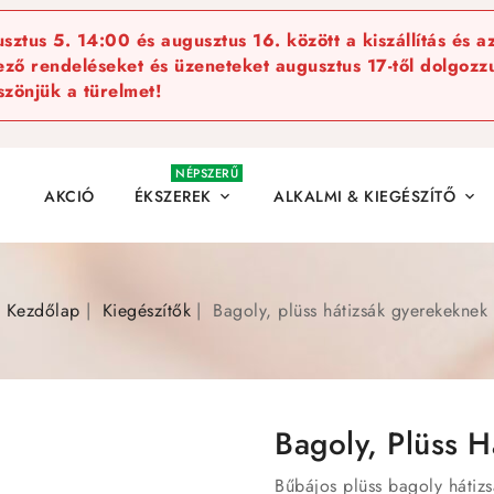
ztus 5. 14:00 és augusztus 16. között a kiszállítás és a
kező rendeléseket és üzeneteket augusztus 17-től dolgozzu
szönjük a türelmet!
NÉPSZERŰ
AKCIÓ
ÉKSZEREK
ALKALMI & KIEGÉSZÍTŐ


Kezdőlap
Kiegészítők
Bagoly, plüss hátizsák gyerekeknek
Bagoly, Plüss 
Bűbájos plüss bagoly hátiz