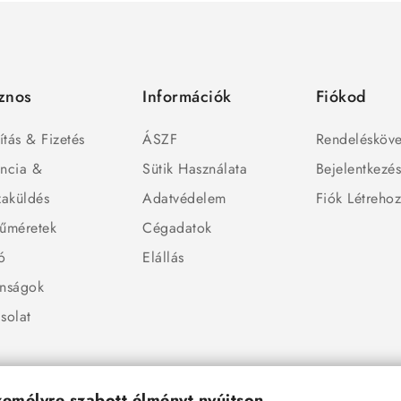
znos
Információk
Fiókod
ítás & Fizetés
ÁSZF
Rendelésköve
ncia &
Sütik Használata
Bejelentkezé
zaküldés
Adatvédelem
Fiók Létreho
űméretek
Cégadatok
ó
Elállás
nságok
solat
személyre szabott élményt nyújtson.