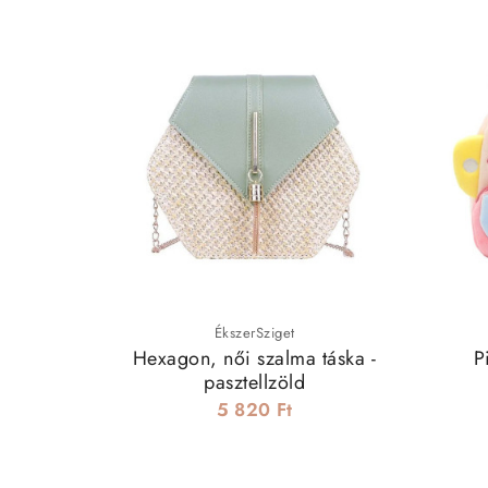
ÉkszerSziget
Hexagon, női szalma táska -
P
pasztellzöld
5 820 Ft