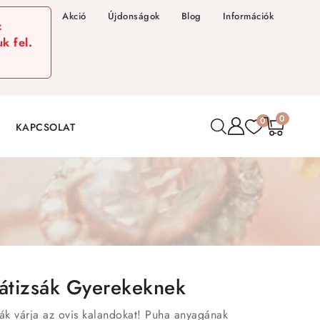
Akció
Újdonságok
Blog
Információk
z
k fel.
0
0
KAPCSOLAT
Hátizsák Gyerekeknek
sák várja az ovis kalandokat! Puha anyagának