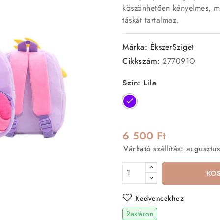
köszönhetően kényelmes, mé
táskát tartalmaz.
Márka:
ÉkszerSziget
Cikkszám:
277091O
Szín: Lila
Lila
6 500 Ft
Várható szállítás: augusztus
KO
Kedvencekhez
Raktáron