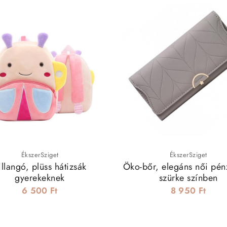
ÉkszerSziget
ÉkszerSziget
illangó, plüss hátizsák
Öko-bőr, elegáns női pén
gyerekeknek
szürke színben
6 500 Ft
8 950 Ft