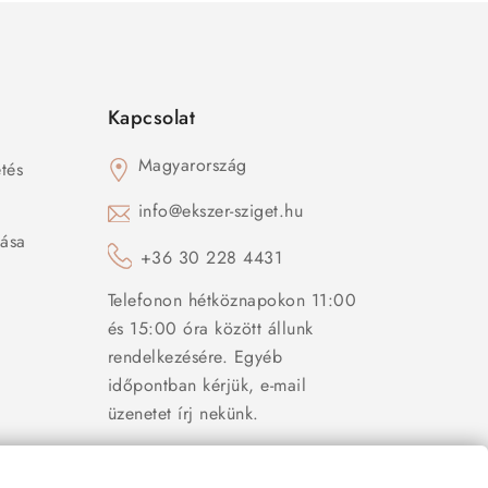
Kapcsolat
Magyarország
tés
s
info@ekszer-sziget.hu
zása
+36 30 228 4431
Telefonon hétköznapokon 11:00
és 15:00 óra között állunk
rendelkezésére. Egyéb
időpontban kérjük, e-mail
üzenetet írj nekünk.