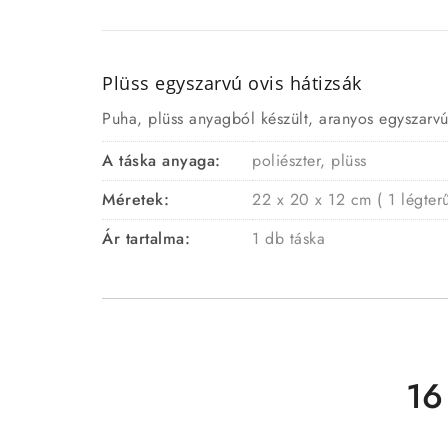
Plüss egyszarvú ovis hátizsák
Puha, plüss anyagból készült, aranyos egyszarvú
A táska anyaga:
poliészter, plüss
Méretek:
22 x 20 x 12 cm ( 1 légter
Ár tartalma:
1 db táska
16