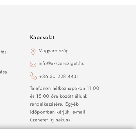
Kapcsolat
Magyarország
tés
s
info@ekszer-sziget.hu
zása
+36 30 228 4431
Telefonon hétköznapokon 11:00
és 15:00 óra között állunk
rendelkezésére. Egyéb
időpontban kérjük, e-mail
üzenetet írj nekünk.