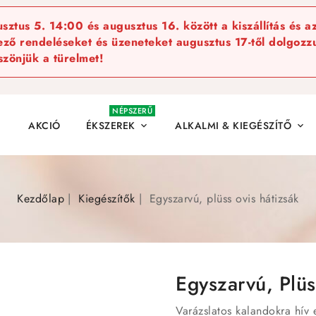
ztus 5. 14:00 és augusztus 16. között a kiszállítás és a
kező rendeléseket és üzeneteket augusztus 17-től dolgozzu
szönjük a türelmet!
NÉPSZERŰ
AKCIÓ
ÉKSZEREK
ALKALMI & KIEGÉSZÍTŐ


Kezdőlap
Kiegészítők
Egyszarvú, plüss ovis hátizsák
Egyszarvú, Plüs
Varázslatos kalandokra hív 