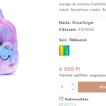
anyaga és aranyos kialakít
méret, kényelmes viselet. 
Márka:
ÉkszerSziget
Cikkszám:
510506U
Szín: Többszínű
Többszínű
6 500 Ft
Várható szállítás: augusztus
KO
Kedvencekhez