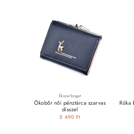
ÉkszerSziget
Ökobőr női pénztárca szarvas
Róka b
dísszel
5 490 Ft