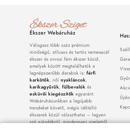
Ékszer Webáruház
Has
Válogass több száz prémium
Száll
minőségű, stílusos és tartós nemesacél
ékszer és orvosi fém ékszer közül,
Gara
amelyek között megtalálhatók a
Viss
legnépszerűbb darabok is:
férfi
Gyűr
karkötők
, női
nyakláncok
,
karikagyűrűk
,
fülbevalók
és
Akci
esküvői kiegészítők
egyaránt.
Újdo
Webáruházunkban a legújabb
Kapc
trendeket követő, mégis időtálló
ékszerek közül választhatsz – legyen
szó ajándékról, mindennapi viseletről
vagy különleges alkalmakról.