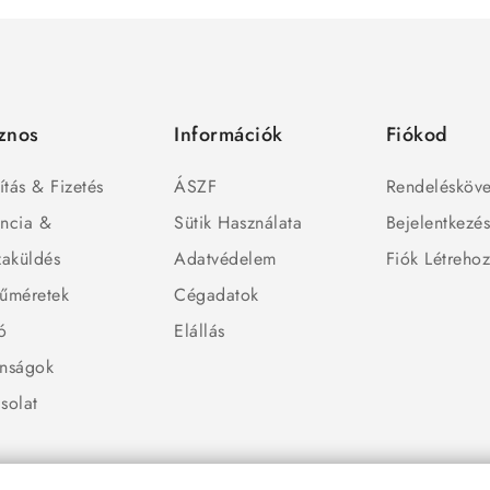
znos
Információk
Fiókod
ítás & Fizetés
ÁSZF
Rendelésköve
ncia &
Sütik Használata
Bejelentkezé
zaküldés
Adatvédelem
Fiók Létreho
űméretek
Cégadatok
ó
Elállás
nságok
solat