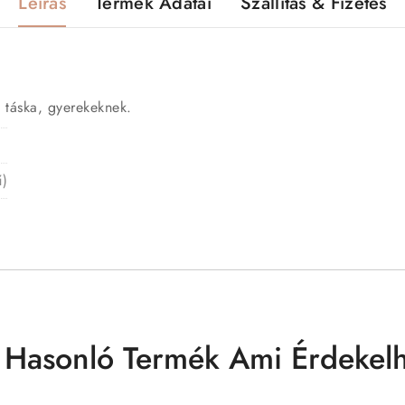
Leírás
Termék Adatai
Szállítás & Fizetés
 táska, gyerekeknek.
ű)
 Hasonló Termék Ami Érdekelh