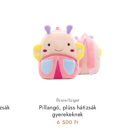
ÉkszerSziget
zsák
Pillangó, plüss hátizsák
Vékony,
gyerekeknek
6 500 Ft