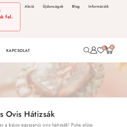
Akció
Újdonságok
Blog
Információk
z
k fel.
0
0
KAPCSOLAT
s Ovis Hátizsák
ez a bájos egyszarvú ovis hátizsák! Puha plüss