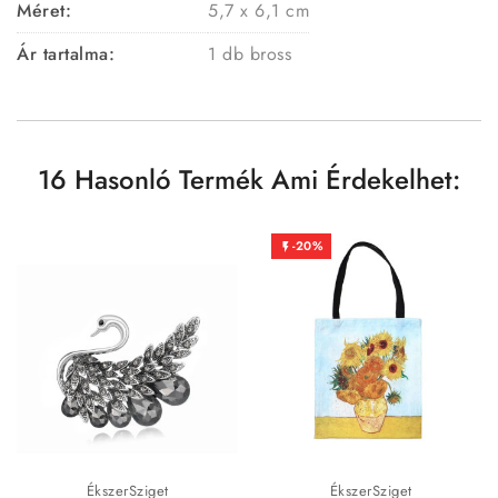
Méret:
5,7 x 6,1 cm
Ár tartalma:
1 db bross
16 Hasonló Termék Ami Érdekelhet:
-20%

ÉkszerSziget
ÉkszerSziget