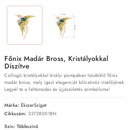
Főnix Madár Bross, Kristályokkal
Díszítve
Csillogó kristályokkal királyi pompában tündöklő főnix
madár bross, mely igazi eleganciát kölcsönöz viselőjének.
Legyél te a feltámadás és újjászületés szimbóluma!
Márka:
ÉkszerSziget
Cikkszám:
23728001BN
Szín: Többszínű