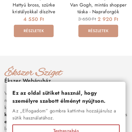
Hattyú bross, szürke
Van Gogh, mintás shopper
kristályokkal díszítve
táska - Napraforgók
4 550 Ft
3 650 Ft
2 920 Ft
RÉSZLETEK
RÉSZLETEK
Ékszer Webáruház
Ez az oldal sütiket használ, hogy
Válogass több száz prémium minőségű, stílusos és tartós
nemesacél ékszer és orvosi fém ékszer közül, amelyek
személyre szabott élményt nyújtson.
között megtalálhatók a legnépszerűbb darabok is:
férfi
Az „Elfogadom” gombra kattintva hozzájárulsz a
karkötők
, női
nyakláncok
,
karikagyűrűk
,
fülbevalók
és
sütik használatához.
esküvői kiegészítők
egyaránt. Webáruházunkban a
legújabb trendeket követő, mégis időtálló ékszerek közül
Testreszabás