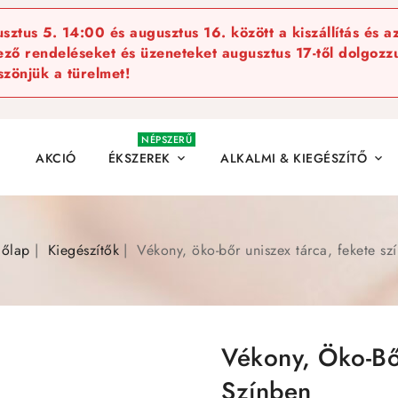
ztus 5. 14:00 és augusztus 16. között a kiszállítás és a
kező rendeléseket és üzeneteket augusztus 17-től dolgozzu
szönjük a türelmet!
NÉPSZERŰ
AKCIÓ
ÉKSZEREK
ALKALMI & KIEGÉSZÍTŐ


őlap
Kiegészítők
Vékony, öko-bőr uniszex tárca, fekete sz
Vékony, Öko-Bő
Színben