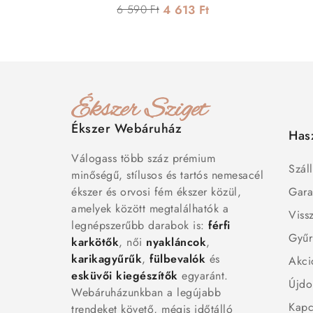
6 590 Ft
4 613 Ft
Ékszer Webáruház
Has
Válogass több száz prémium
Száll
minőségű, stílusos és tartós nemesacél
ékszer és orvosi fém ékszer közül,
Gara
amelyek között megtalálhatók a
Viss
legnépszerűbb darabok is:
férfi
Gyűr
karkötők
, női
nyakláncok
,
karikagyűrűk
,
fülbevalók
és
Akci
esküvői kiegészítők
egyaránt.
Újdo
Webáruházunkban a legújabb
Kapc
trendeket követő, mégis időtálló