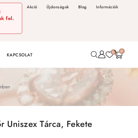
Akció
Újdonságok
Blog
Információk
z
k fel.
0
0
KAPCSOLAT
ínben
r Uniszex Tárca, Fekete