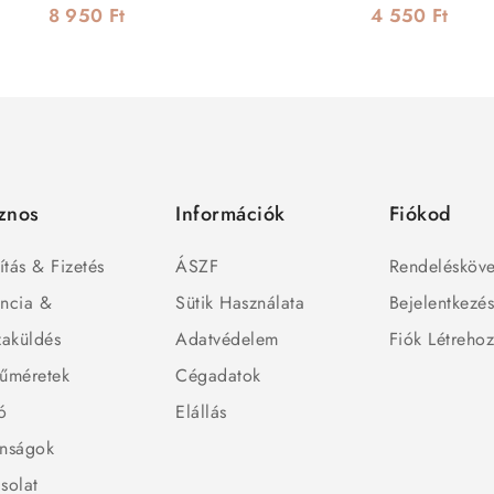
8 950 Ft
4 550 Ft
znos
Információk
Fiókod
ítás & Fizetés
ÁSZF
Rendelésköve
ncia &
Sütik Használata
Bejelentkezé
zaküldés
Adatvédelem
Fiók Létreho
űméretek
Cégadatok
ó
Elállás
nságok
solat