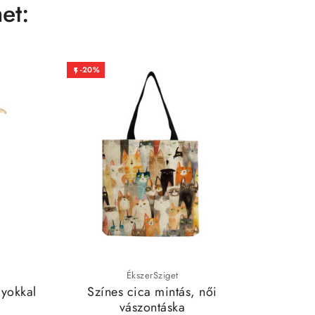
et:
-20%
-20%


ÉkszerSziget
lyokkal
Színes cica mintás, női
Alvó c
vászontáska