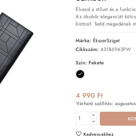
Élvezd a stílust és a funkci
Az ökobőr eleganciát kölcsö
biztosít. Tedd magadénak m
Márka:
ÉkszerSziget
Cikkszám:
43186943PW
Szín: Fekete
Fekete
4 990 Ft
Várható szállítás: augusztus
KO
Kedvencekhez