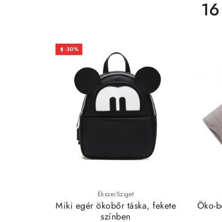
16
-30%

ÉkszerSziget
Miki egér ökobőr táska, fekete
Öko-bő
színben