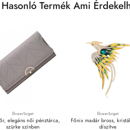
 Hasonló Termék Ami Érdekelh
ÉkszerSziget
ÉkszerSziget
r, elegáns női pénztárca,
Főnix madár bross, kristá
szürke színben
díszítve