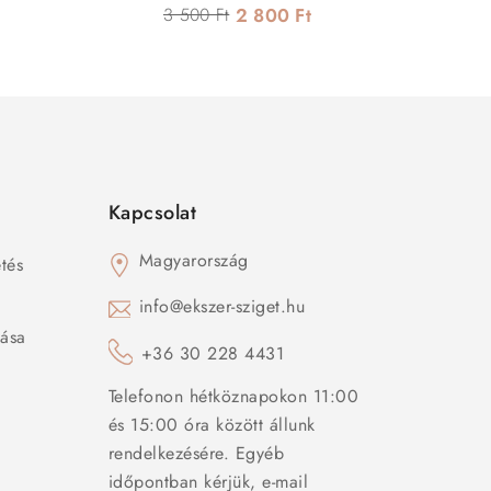
3 500 Ft
2 800 Ft
Kapcsolat
Magyarország
tés
s
info@ekszer-sziget.hu
zása
+36 30 228 4431
Telefonon hétköznapokon 11:00
és 15:00 óra között állunk
rendelkezésére. Egyéb
időpontban kérjük, e-mail