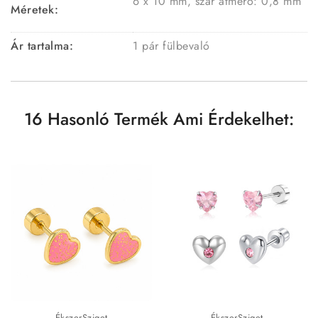
6 x 10 mm, szár átmérő: 0,8 mm
Méretek:
Ár tartalma:
1 pár fülbevaló
16 Hasonló Termék Ami Érdekelhet:
ÉkszerSziget
ÉkszerSziget