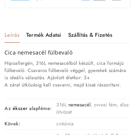
Leírás
Termék Adatai
Szállítás & Fizetés
Cica nemesacél
fülbevaló
Hipoallergén, 316L nemesacélból készült, cica formájú
fülbevaló. Csavaros fülbevaló véggel, gyerekek számára
is ideális választás. Ajánlott életkor: 3+
A zárat ütközésig kell csavarni, majd kissé rászorítani.
316L
nemesacél
, orvosi fém, dísz:
Az
ékszer
alapféme:
ötvözet
Kövek:
cirkónia