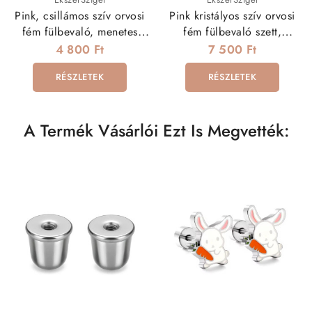
Pink, csillámos szív orvosi
Pink kristályos szív orvosi
fém fülbevaló, menetes
fém fülbevaló szett,
zárral
csavaros zárral
4 800 Ft
7 500 Ft
RÉSZLETEK
RÉSZLETEK
A Termék Vásárlói Ezt Is Megvették: