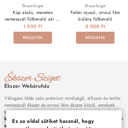
ÉkszerSziget
ÉkszerSziget
Kúp alakú, menetes
Fehér nyuszi, orvosi fém
nemesacél fülbevaló zár - 3
kislány fülbevaló
pár
1 000 Ft
5 000 Ft
RÉSZLETEK
RÉSZLETEK
Ékszer Webáruház
Válogass több száz prémium minőségű, stílusos és tartós
nemesacél ékszer és orvosi fém ékszer közül, amelyek
között megtalálhatók a legnépszerűbb darabok is:
férfi
karkötők
, női
nyakláncok
,
karikagyűrűk
,
fülbevalók
és
Ez az oldal sütiket használ, hogy
esküvői kiegészítők
egyaránt. Webáruházunkban a