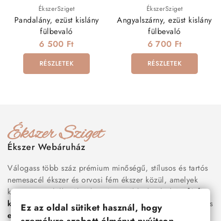
ÉkszerSziget
ÉkszerSziget
Pandalány, ezüst kislány
Angyalszárny, ezüst kislány
fülbevaló
fülbevaló
6 500 Ft
6 700 Ft
RÉSZLETEK
RÉSZLETEK
Ékszer Webáruház
Válogass több száz prémium minőségű, stílusos és tartós
nemesacél ékszer és orvosi fém ékszer közül, amelyek
között megtalálhatók a legnépszerűbb darabok is:
férfi
karkötők
, női
nyakláncok
,
karikagyűrűk
,
fülbevalók
és
Ez az oldal sütiket használ, hogy
esküvői kiegészítők
egyaránt. Webáruházunkban a
személyre szabott élményt nyújtson.