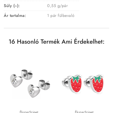
Súly (~):
0,55 g/pár
Ár tartalma:
1 pár fülbevaló
16 Hasonló Termék Ami Érdekelhet:
ÉkszerSziget
ÉkszerSziget