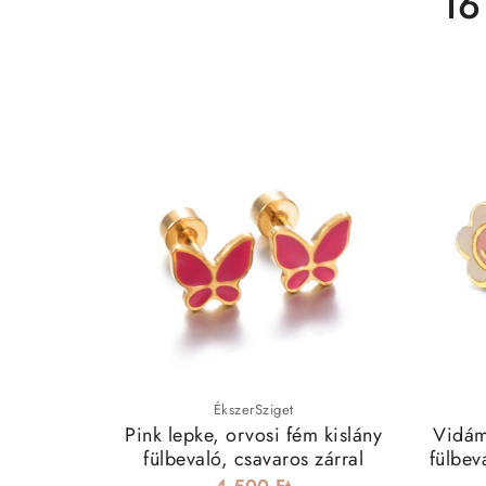
16
ÉkszerSziget
Pink lepke, orvosi fém kislány
Vidám
fülbevaló, csavaros zárral
fülbev