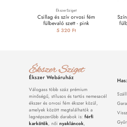
ÉkszerSziget
Csillag és szív orvosi fém
Szín
fülbevaló szett - pink
fül
5 320 Ft
Ékszer Webáruház
Has
Válogass több száz prémium
Száll
minőségű, stílusos és tartós nemesacél
ékszer és orvosi fém ékszer közül,
Gara
amelyek között megtalálhatók a
Viss
legnépszerűbb darabok is:
férfi
Gyűr
karkötők
, női
nyakláncok
,