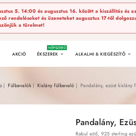
ztus 5. 14:00 és augusztus 16. között a kiszállítás és a
kező rendeléseket és üzeneteket augusztus 17-től dolgozzu
szönjük a türelmet!
NÉPSZERŰ
AKCIÓ
ÉKSZEREK
ALKALMI & KIEGÉSZÍTŐ


p
Fülbevalók
Kislány fülbevaló
Pandalány, ezüst kislány 
Pandalány, Ezüs
Rabul ejtő, 925 sterling ez