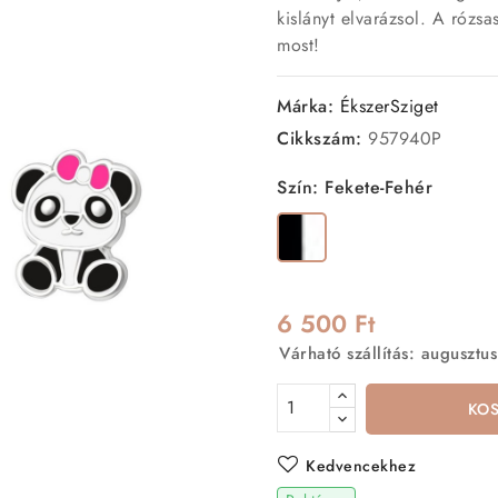
kislányt elvarázsol. A rózs
most!
Márka:
ÉkszerSziget
Cikkszám:
957940P
Szín: Fekete-Fehér
Fekete-
Fehér
6 500 Ft
Várható szállítás: augusztus
KO
Kedvencekhez