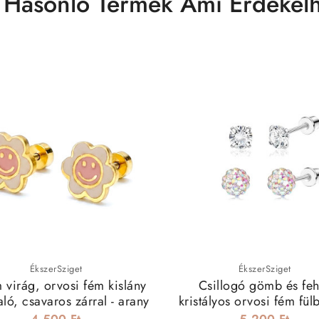
 Hasonló Termék Ami Érdekelh
ÉkszerSziget
ÉkszerSziget
 virág, orvosi fém kislány
Csillogó gömb és feh
aló, csavaros zárral - arany
kristályos orvosi fém fül
szett