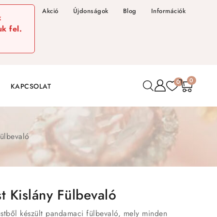
Akció
Újdonságok
Blog
Információk
z
k fel.
0
0
KAPCSOLAT
fülbevaló
t Kislány Fülbevaló
üstből készült pandamaci fülbevaló, mely minden