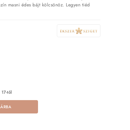
aszín masni édes bájt kölcsönöz. Legyen tiéd
 17-től
SÁRBA