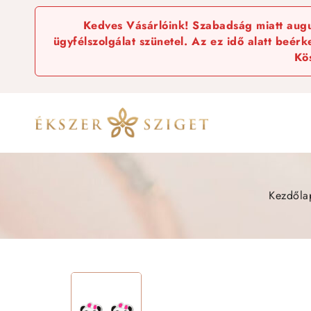
Kedves Vásárlóink! Szabadság miatt augus
ügyfélszolgálat szünetel. Az ez idő alatt beér
Kö
Kezdőla