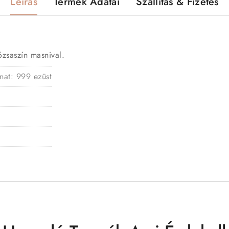
Leírás
Termék Adatai
Szállítás & Fizetés
ózsaszín masnival.
nat: 999 ezüst