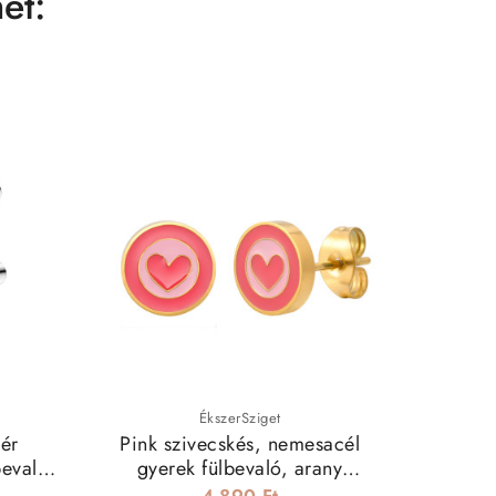
et:
ÉkszerSziget
ér
Pink szivecskés, nemesacél
Színe
bevaló
gyerek fülbevaló, arany
bevonattal