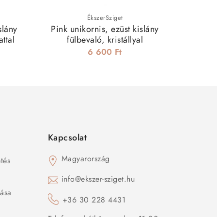
ÉkszerSziget
slány
Pink unikornis, ezüst kislány
Pink kri
ttal
fülbevaló, kristállyal
6 600 Ft
Kapcsolat
Magyarország
tés
s
info@ekszer-sziget.hu
zása
+36 30 228 4431