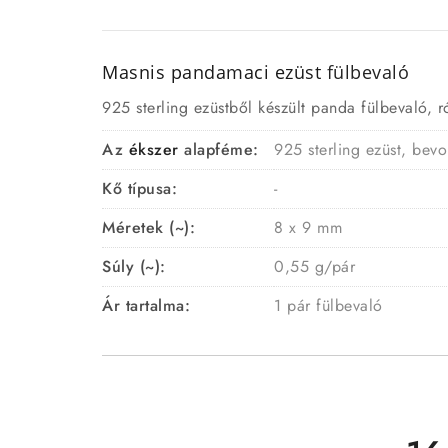
Masnis pandamaci ezüst
fülbevaló
925 sterling ezüstből készült panda fülbevaló, r
Az
ékszer
alapféme:
925 sterling ezüst, bevo
Kő típusa:
-
Méretek (~):
8 x 9 mm
Súly (~):
0,55 g/pár
Ár tartalma:
1 pár fülbevaló