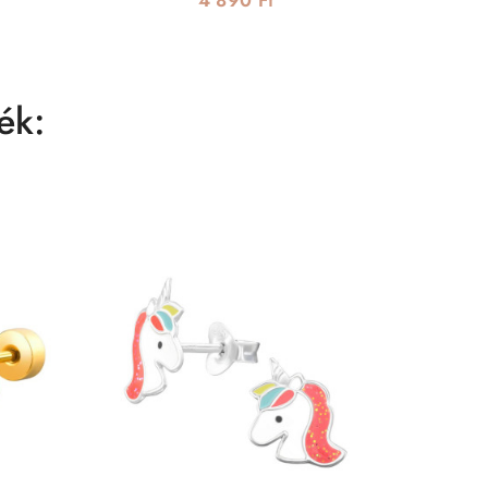
4 890 Ft
ék: