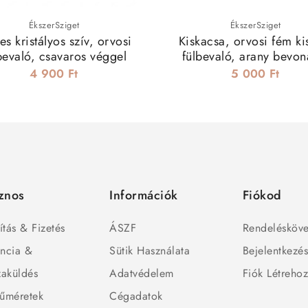
ÉkszerSziget
ÉkszerSziget
es kristályos szív, orvosi
Kiskacsa, orvosi fém ki
bevaló, csavaros véggel
fülbevaló, arany bevona
4 900 Ft
5 000 Ft
znos
Információk
Fiókod
ítás & Fizetés
ÁSZF
Rendelésköve
ncia &
Sütik Használata
Bejelentkezé
zaküldés
Adatvédelem
Fiók Létreho
űméretek
Cégadatok