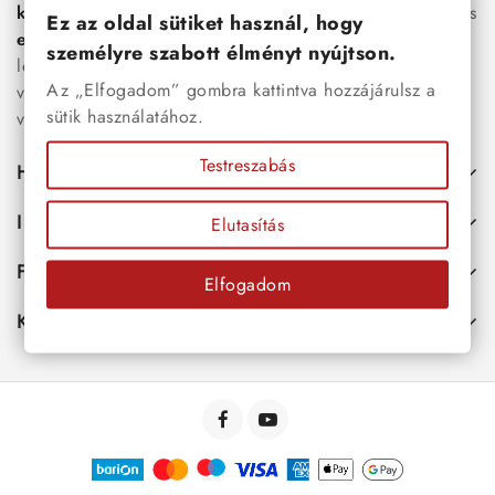
karkötők
, női
nyakláncok
,
karikagyűrűk
,
fülbevalók
és
Ez az oldal sütiket használ, hogy
esküvői kiegészítők
egyaránt. Webáruházunkban a
személyre szabott élményt nyújtson.
legújabb trendeket követő, mégis időtálló ékszerek közül
Az „Elfogadom” gombra kattintva hozzájárulsz a
választhatsz – legyen szó ajándékról, mindennapi
sütik használatához.
viseletről vagy különleges alkalmakról.
Testreszabás
Hasznos
Információk
Elutasítás
Fiókod
Elfogadom
Kapcsolat