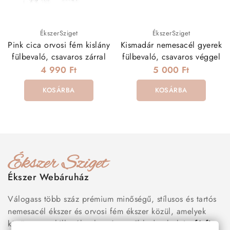
ÉkszerSziget
ÉkszerSziget
Pink cica orvosi fém kislány
Kismadár nemesacél gyerek
fülbevaló, csavaros zárral
fülbevaló, csavaros véggel
4 990 Ft
5 000 Ft
KOSÁRBA
KOSÁRBA
Ékszer Webáruház
Válogass több száz prémium minőségű, stílusos és tartós
nemesacél ékszer és orvosi fém ékszer közül, amelyek
között megtalálhatók a legnépszerűbb darabok is:
férfi