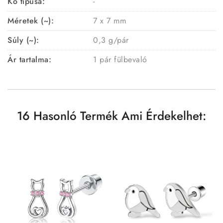
Kő típusa:
-
Méretek (~):
7 x 7 mm
Súly (~):
0,3 g/pár
Ár tartalma:
1 pár fülbevaló
16 Hasonló Termék Ami Érdekelhet: