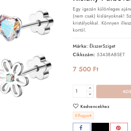
Egy igazán különleges aján
(nem csak) kislányoknak! Sz
kristályokkal. Könnyen illes
kortól.
Márka:
ÉkszerSziget
Cikkszám:
53438ABSET
7 500 Ft
KO
Kedvencekhez
Elfogyott