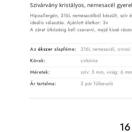
Szivárvány kristályos,
nemesacél
gyer
Hipoallergén, 316L nemesacélból készült, szív é
ideális választás. Ajánlott életkor: 3+
A zárat ütközésig kell csavarni, majd kissé rászor
Az
ékszer
alapféme:
316L nemesacél, orvosi
Kövek:
cirkónia
Méretek:
szív: 5 mm, virág: 6 m
Ár tartalma:
2 pár fülbevaló
16