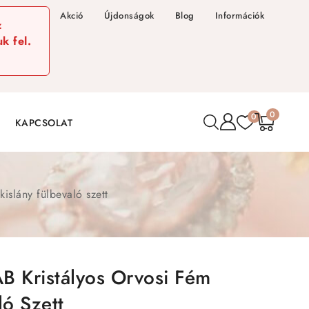
Akció
Újdonságok
Blog
Információk
z
k fel.
0
0
KAPCSOLAT
kislány fülbevaló szett
AB Kristályos Orvosi Fém
ló Szett