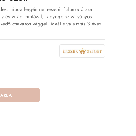
dék: hipoallergén nemesacél fülbevaló szett
ív és virág mintával, ragyogó szivárványos
zkedő csavaros véggel, ideális választás 3 éves
SÁRBA