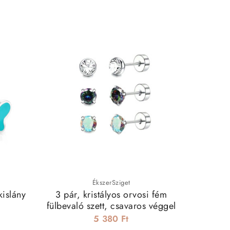
ÉkszerSziget
kislány
3 pár, kristályos orvosi fém
Kisma
fülbevaló szett, csavaros véggel
fülbe
5 380 Ft