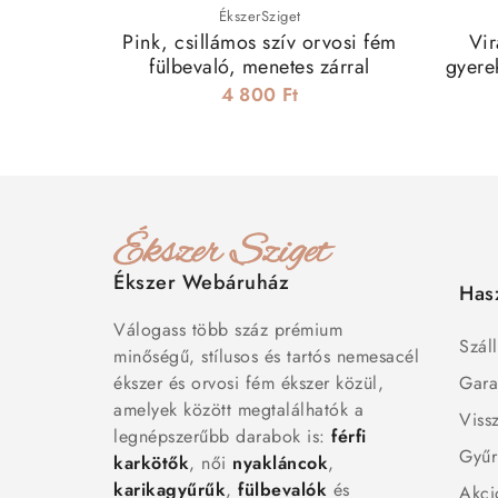
ÉkszerSziget
Pink, csillámos szív orvosi fém
Vir
fülbevaló, menetes zárral
gyerek
4 800 Ft
Ékszer Webáruház
Has
Válogass több száz prémium
Száll
minőségű, stílusos és tartós nemesacél
ékszer és orvosi fém ékszer közül,
Gara
amelyek között megtalálhatók a
Viss
legnépszerűbb darabok is:
férfi
Gyűr
karkötők
, női
nyakláncok
,
karikagyűrűk
,
fülbevalók
és
Akci