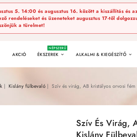
ztus 5. 14:00 és augusztus 16. között a kiszállítás és a
kező rendeléseket és üzeneteket augusztus 17-től dolgozzu
szönjük a türelmet!
NÉPSZERŰ
AKCIÓ
ÉKSZEREK
ALKALMI & KIEGÉSZÍTŐ


k
Kislány fülbevaló
Szív és virág, AB kristályos orvosi fém 
Szív És Virág, 
Kislány Fülbeva