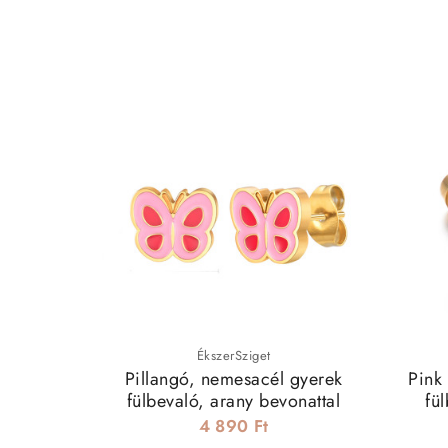
ÉkszerSziget
Pillangó, nemesacél gyerek
Pink 
fülbevaló, arany bevonattal
fü
4 890 Ft