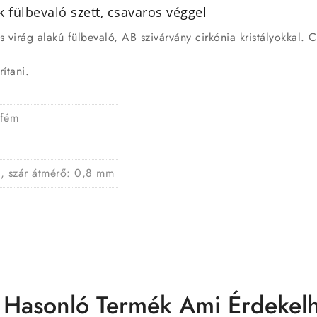
ek
fülbevaló
szett, csavaros véggel
s virág alakú fülbevaló, AB szivárvány cirkónia kristályokkal. 
ítani.
 fém
m, szár átmérő: 0,8 mm
 Hasonló Termék Ami Érdekelh