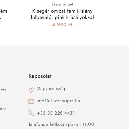
ÉkszerSziget
 fém
Kisegér orvosi fém kislány
Csillámo
k
fülbevaló, pink kristályokkal
fém k
4 900 Ft
Kapcsolat
Magyarország
tés
s
info@ekszer-sziget.hu
zása
+36 30 228 4431
Telefonon hétköznapokon 11:00