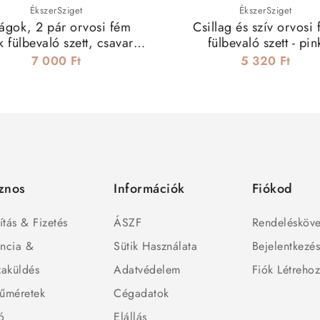
ÉkszerSziget
ÉkszerSziget
ágok, 2 pár orvosi fém
Csillag és szív orvosi
 fülbevaló szett, csavaros
fülbevaló szett - pin
zárral
7 000 Ft
5 320 Ft
znos
Információk
Fiókod
ítás & Fizetés
ÁSZF
Rendelésköve
ncia &
Sütik Használata
Bejelentkezé
zaküldés
Adatvédelem
Fiók Létreho
űméretek
Cégadatok
ó
Elállás