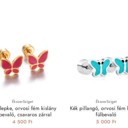
ÉkszerSziget
ÉkszerSziget
lepke, orvosi fém kislány
Kék pillangó, orvosi fém 
lbevaló, csavaros zárral
fülbevaló
4 500 Ft
5 000 Ft