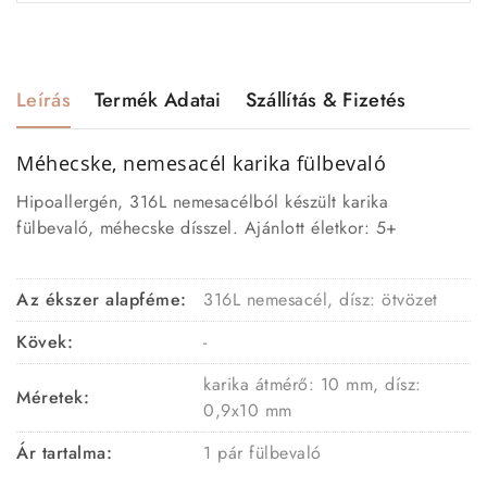
Leírás
Termék Adatai
Szállítás & Fizetés
Méhecske, nemesacél karika fülbevaló
Hipoallergén, 316L nemesacélból készült karika
fülbevaló, méhecske dísszel. Ajánlott életkor: 5+
Az ékszer alapféme:
316L nemesacél, dísz: ötvözet
Kövek:
-
karika átmérő: 10 mm, dísz:
Méretek:
0,9x10 mm
Ár tartalma:
1 pár fülbevaló