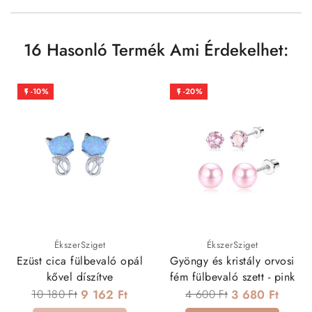
16 Hasonló Termék Ami Érdekelhet:
-10%
-20%


ÉkszerSziget
ÉkszerSziget
Ezüst cica fülbevaló opál
Gyöngy és kristály orvosi
kővel díszítve
fém fülbevaló szett - pink
10 180 Ft
9 162 Ft
4 600 Ft
3 680 Ft