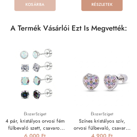
KOSÁRBA
RÉSZLETEK
A Termék Vásárlói Ezt Is Megvették:
ÉkszerSziget
ÉkszerSziget
4 pár, kristályos orvosi fém
Színes kristályos szív,
fülbevaló szett, csavaros
orvosi fülbevaló, csavaros
véggel - opál
véggel
6 000 Ft
4 900 Ft