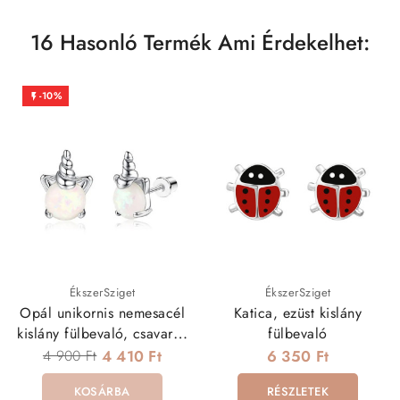
16 Hasonló Termék Ami Érdekelhet:
-10%

ÉkszerSziget
ÉkszerSziget
Opál unikornis nemesacél
Katica, ezüst kislány
kislány fülbevaló, csavaros
fülbevaló
véggel
4 900 Ft
4 410 Ft
6 350 Ft
KOSÁRBA
RÉSZLETEK