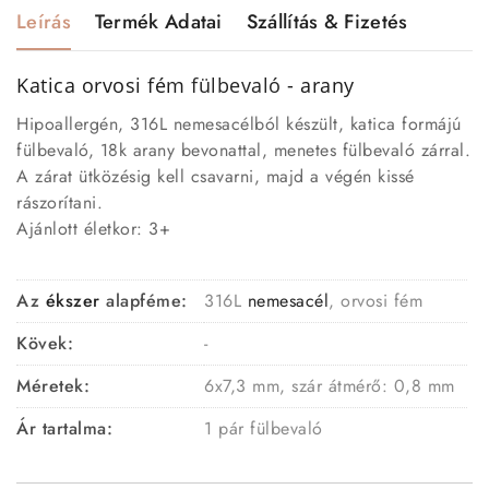
Leírás
Termék Adatai
Szállítás & Fizetés
Katica orvosi fém
fülbevaló
- arany
Hipoallergén, 316L nemesacélból készült, katica formájú
fülbevaló, 18k arany bevonattal, menetes fülbevaló zárral.
A zárat ütközésig kell csavarni, majd a végén kissé
rászorítani.
Ajánlott életkor: 3+
Az
ékszer
alapféme:
316L
nemesacél
, orvosi fém
Kövek:
-
Méretek:
6x7,3 mm, szár átmérő: 0,8 mm
Ár tartalma:
1 pár fülbevaló