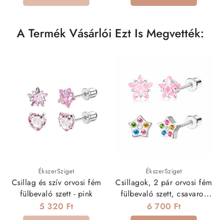
A Termék Vásárlói Ezt Is Megvették:
ÉkszerSziget
ÉkszerSziget
Csillag és szív orvosi fém
Csillagok, 2 pár orvosi fém
fülbevaló szett - pink
fülbevaló szett, csavaros
zárral
5 320 Ft
6 700 Ft