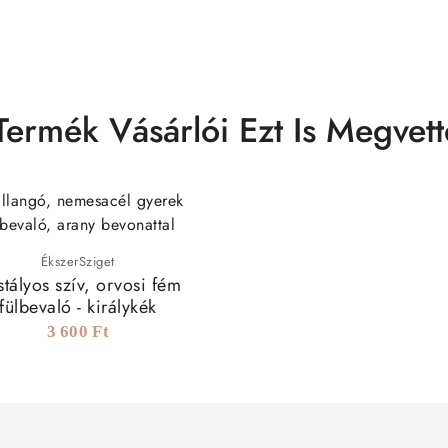
Termék Vásárlói Ezt Is Megvett
ÉkszerSziget
stályos szív, orvosi fém
fülbevaló - királykék
3 600 Ft