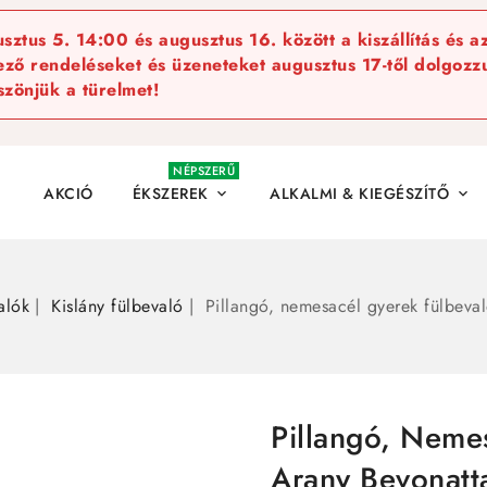
ztus 5. 14:00 és augusztus 16. között a kiszállítás és a
kező rendeléseket és üzeneteket augusztus 17-től dolgozzu
szönjük a türelmet!
NÉPSZERŰ
AKCIÓ
ÉKSZEREK
ALKALMI & KIEGÉSZÍTŐ


alók
Kislány fülbevaló
Pillangó, nemesacél gyerek fülbeval
Pillangó, Neme
Arany Bevonatt