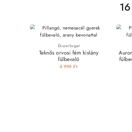
16
ÉkszerSziget
Teknős orvosi fém kislány
Auror
fülbevaló
fülbe
4 990 Ft