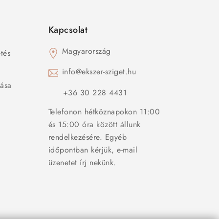
Kapcsolat
Magyarország
tés
s
info@ekszer-sziget.hu
zása
+36 30 228 4431
Telefonon hétköznapokon 11:00
és 15:00 óra között állunk
rendelkezésére. Egyéb
időpontban kérjük, e-mail
üzenetet írj nekünk.