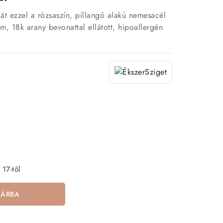
át ezzel a rózsaszín, pillangó alakú nemesacél
ám, 18k arany bevonattal ellátott, hipoallergén
 17-től
SÁRBA