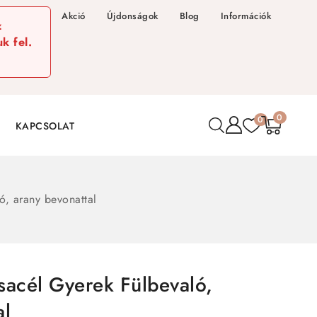
Akció
Újdonságok
Blog
Információk
z
k fel.
0
0
KAPCSOLAT
ó, arany bevonattal
sacél Gyerek Fülbevaló,
al