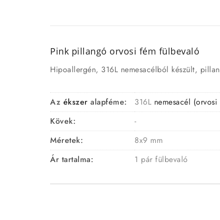
Pink pillangó orvosi fém fülbevaló
Hipoallergén, 316L nemesacélból készült, pillan
Az
ékszer
alapféme:
316L
nemesacél (orvosi
Kövek:
-
Méretek:
8x9 mm
Ár tartalma:
1 pár fülbevaló