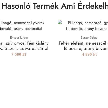
 Hasonló Termék Ami Érdekelh
ÉkszerSziget
ÉkszerSziget
a, szív orvosi fém kislány
Fehér elefánt, nemesacél
való szett, csavaros zárral
fülbevaló, arany bevona
7 500 Ft
4 890 Ft