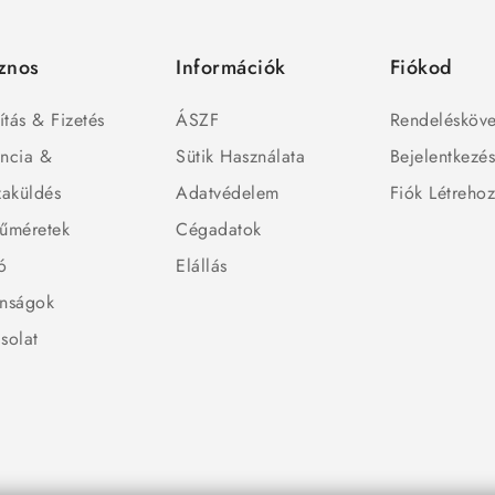
znos
Információk
Fiókod
ítás & Fizetés
ÁSZF
Rendelésköve
ncia &
Sütik Használata
Bejelentkezé
zaküldés
Adatvédelem
Fiók Létreho
űméretek
Cégadatok
ó
Elállás
nságok
solat