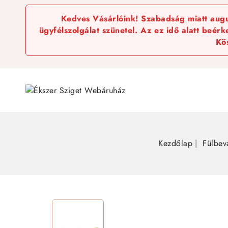
Kedves Vásárlóink! Szabadság miatt augus
ügyfélszolgálat szünetel. Az ez idő alatt beér
Kö
Kezdőlap
Fülbev