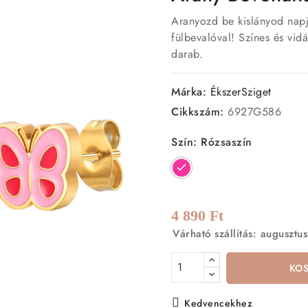
Aranyozd be kislányod napj
fülbevalóval! Színes és vid
darab.
Márka:
ÉkszerSziget
Cikkszám:
6927G586
Szín: Rózsaszín
Rózsaszín
4 890 Ft
Várható szállítás: augusztus
KO
Kedvencekhez