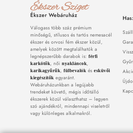
Ékszer Webáruház
Has
Válogass több száz prémium
Száll
minőségű, stílusos és tartós nemesacél
ékszer és orvosi fém ékszer közül,
Gara
amelyek között megtalálhatók a
Viss
legnépszerűbb darabok is:
férfi
Gyűr
, női
,
karkötők
nyakláncok
,
és
karikagyűrűk
fülbevalók
esküvői
Akci
egyaránt.
kiegészítők
Újdo
Webáruházunkban a legújabb
Kapc
trendeket követő, mégis időtálló
ékszerek közül választhatsz – legyen
szó ajándékról, mindennapi viseletről
vagy különleges alkalmakról.