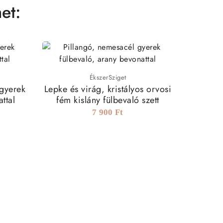
et:
ÉkszerSziget
 gyerek
Lepke és virág, kristályos orvosi
Rózsas
ttal
fém kislány fülbevaló szett
fé
7 900 Ft