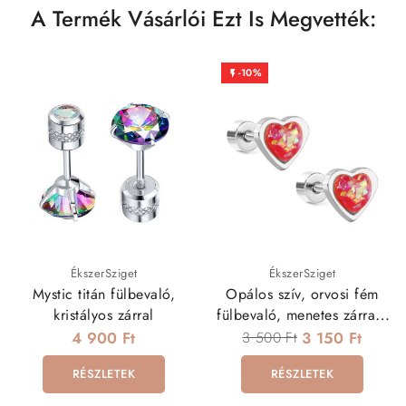
A Termék Vásárlói Ezt Is Megvették:
-10%

ÉkszerSziget
ÉkszerSziget
Mystic titán fülbevaló,
Opálos szív, orvosi fém
kristályos zárral
fülbevaló, menetes zárral -
piros
4 900 Ft
3 500 Ft
3 150 Ft
RÉSZLETEK
RÉSZLETEK