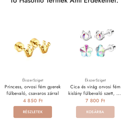
16 Hasonló Termék Ami Érdekelhet:
ÉkszerSziget
ÉkszerSziget
Princess, orvosi fém gyerek
Cica és virág orvosi fém
fülbevaló, csavaros zárral
kislány fülbevaló szett, AB
kristályokkal
4 850 Ft
7 800 Ft
RÉSZLETEK
KOSÁRBA