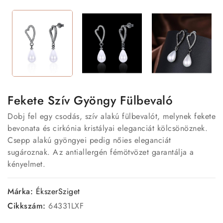
Fekete Szív Gyöngy Fülbevaló
Dobj fel egy csodás, szív alakú fülbevalót, melynek fekete
bevonata és cirkónia kristályai eleganciát kölcsönöznek.
Csepp alakú gyöngyei pedig nőies eleganciát
sugároznak. Az antiallergén fémötvözet garantálja a
kényelmet.
Márka:
ÉkszerSziget
Cikkszám:
64331LXF