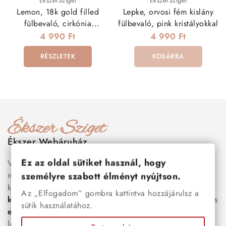
ÉkszerSziget
ÉkszerSziget
Lemon, 18k gold filled
Lepke, orvosi fém kislány
fülbevaló, cirkónia
fülbevaló, pink kristályokkal
kristállyal
4 990 Ft
4 990 Ft
RÉSZLETEK
KOSÁRBA
Ékszer Webáruház
Ez az oldal sütiket használ, hogy
Válogass több száz prémium minőségű, stílusos és tartós
nemesacél ékszer és orvosi fém ékszer közül, amelyek
személyre szabott élményt nyújtson.
között megtalálhatók a legnépszerűbb darabok is:
férfi
Az „Elfogadom” gombra kattintva hozzájárulsz a
karkötők
, női
nyakláncok
,
karikagyűrűk
,
fülbevalók
és
sütik használatához.
esküvői kiegészítők
egyaránt. Webáruházunkban a
legújabb trendeket követő, mégis időtálló ékszerek közül