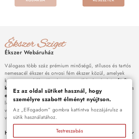
Ékszer Webáruház
Válogass több száz prémium minőségű, stílusos és tartós
nemesacél ékszer és orvosi fém ékszer közül, amelyek
között megtalálhatók a legnépszerűbb darabok is:
férfi
karkötők
, női
nyakláncok
,
karikagyűrűk
,
fülbevalók
és
Ez az oldal sütiket használ, hogy
esküvői kiegészítők
egyaránt. Webáruházunkban a
személyre szabott élményt nyújtson.
legújabb trendeket követő, mégis időtálló ékszerek közül
Az „Elfogadom” gombra kattintva hozzájárulsz a
választhatsz – legyen szó ajándékról, mindennapi
sütik használatához.
viseletről vagy különleges alkalmakról.
Testreszabás
Hasznos