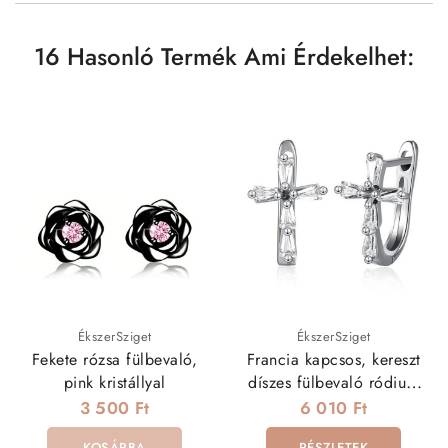
16 Hasonló Termék Ami Érdekelhet:
ÉkszerSziget
ÉkszerSziget
Fekete rózsa fülbevaló,
Francia kapcsos, kereszt
pink kristállyal
díszes fülbevaló ródium
bevonattal
3 500 Ft
6 010 Ft
KOSÁRBA
RÉSZLETEK