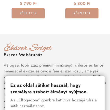
csavaros zárral
5 790 Ft
6 800 Ft
RÉSZLETEK
RÉSZLETEK
Ékszer Webáruház
Válogass több száz prémium minőségű, stílusos és tartós
nemesacél ékszer és orvosi fém ékszer közül, amelyek
között megtalálhatók a legnépszerűbb darabok is:
férfi
karkötők
, női
nyakláncok
,
karikagyűrűk
,
fülbevalók
és
Ez az oldal sütiket használ, hogy
esküvői kiegészítők
egyaránt. Webáruházunkban a
személyre szabott élményt nyújtson.
legújabb trendeket követő, mégis időtálló ékszerek közül
Az „Elfogadom” gombra kattintva hozzájárulsz a
választhatsz – legyen szó ajándékról, mindennapi
sütik használatához.
viseletről vagy különleges alkalmakról.