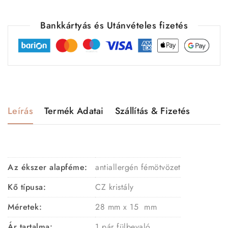
Bankkártyás és Utánvételes fizetés
Leírás
Termék Adatai
Szállítás & Fizetés
Az ékszer alapféme:
antiallergén fémötvözet
Kő típusa:
CZ kristály
Méretek:
28 mm x 15 mm
Ár tartalma:
1 pár fülbevaló