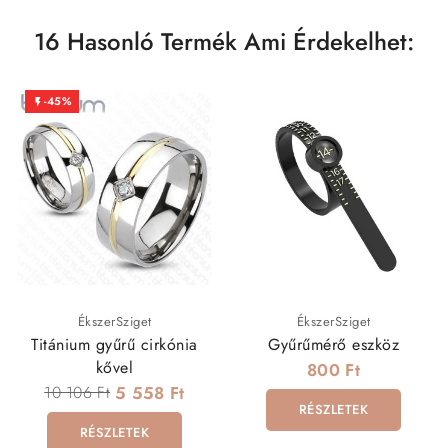
16 Hasonló Termék Ami Érdekelhet:
-45%

ÉkszerSziget
ÉkszerSziget
Titánium gyűrű cirkónia
Gyűrűmérő eszköz
kővel
800 Ft
10 106 Ft
5 558 Ft
RÉSZLETEK
RÉSZLETEK