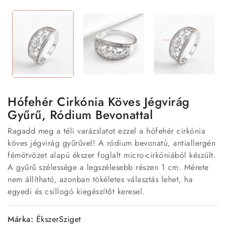
Hófehér Cirkónia Köves Jégvirág
Gyűrű, Ródium Bevonattal
Ragadd meg a téli varázslatot ezzel a hófehér cirkónia
köves jégvirág gyűrűvel! A ródium bevonatú, antiallergén
fémötvözet alapú ékszer foglalt micro-cirkóniából készült.
A gyűrű szélessége a legszélesebb részen 1 cm. Mérete
nem állítható, azonban tökéletes választás lehet, ha
egyedi és csillogó kiegészítőt keresel.
Márka:
ÉkszerSziget