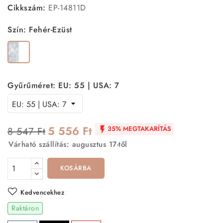
Cikkszám:
EP-14811D
Szín: Fehér-Ezüst
Fehér-
Ezüst
Gyűrűméret: EU: 55 | USA: 7
5 556 Ft
35% MEGTAKARÍTÁS
8 547 Ft

Várható szállítás: augusztus 17-től
KOSÁRBA
Kedvencekhez
Raktáron