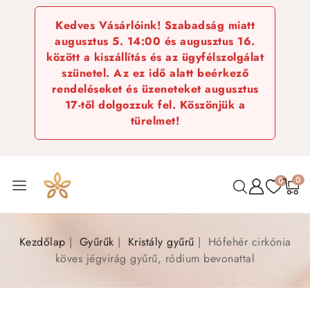
Kedves Vásárlóink! Szabadság miatt
augusztus 5. 14:00 és augusztus 16.
között a kiszállítás és az ügyfélszolgálat
szünetel. Az ez idő alatt beérkező
rendeléseket és üzeneteket augusztus
17-től dolgozzuk fel. Köszönjük a
türelmet!
0
0
Kezdőlap
Gyűrűk
Kristály gyűrű
Hófehér cirkónia
köves jégvirág gyűrű, ródium bevonattal