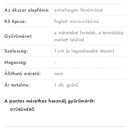
Az ékszer alapféme:
antiallergén fémötvözet
Kő típusa:
foglalt micro-cirkónia
a méreteket fentebb, a termékkép
Gyűrűméret:
mellett találod
Szélesség:
1 cm (a legszélesebb részen)
Magasság:
-
Állítható méretű:
nem
Ár tartalma:
1 db. gyűrű
A pontos mérethez használj gyűrűmérőt:
GYŰRŰMÉRŐ