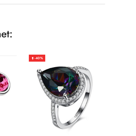
et:
-40%
-50%

