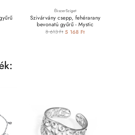
ÉkszerSziget
 gyűrű
Szivárvány csepp, fehérarany
Elegáns,
bevonatú gyűrű - Mystic
dí
8 613 Ft
5 168 Ft
ék: