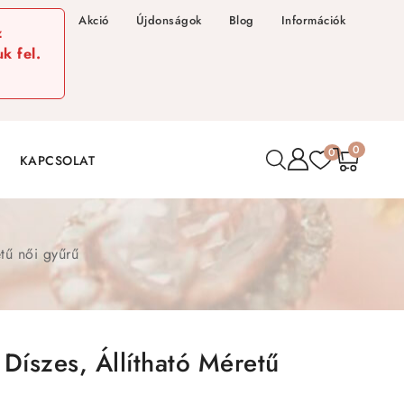
Akció
Újdonságok
Blog
Információk
z
k fel.
0
0
KAPCSOLAT
etű női gyűrű
 Díszes, Állítható Méretű