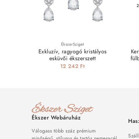
ÉkszerSziget
Exkluzív, ragyogó kristályos
Ker
esküvői ékszerszett
fül
12 242 Ft
Ékszer Webáruház
Has
Válogass több száz prémium
Száll
minőségű, stílusos és tartós nemesacél