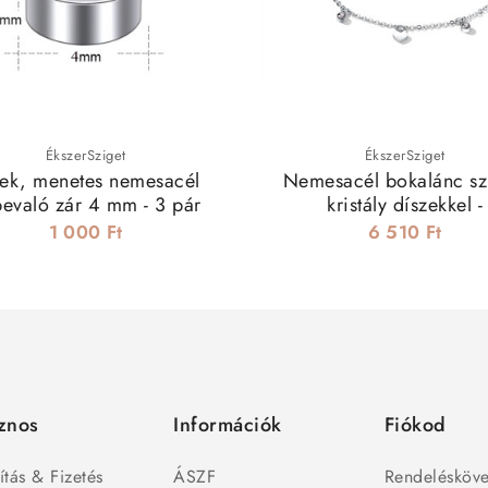
ÉkszerSziget
ÉkszerSziget
ek, menetes nemesacél
Nemesacél bokalánc sz
bevaló zár 4 mm - 3 pár
kristály díszekkel -
1 000 Ft
6 510 Ft
znos
Információk
Fiókod
ítás & Fizetés
ÁSZF
Rendelésköve