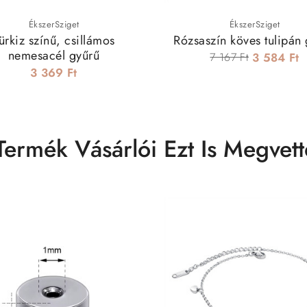
ÉkszerSziget
ÉkszerSziget
ürkiz színű, csillámos
Rózsaszín köves tulipán
nemesacél gyűrű
7 167 Ft
3 584 Ft
3 369 Ft
Termék Vásárlói Ezt Is Megvett