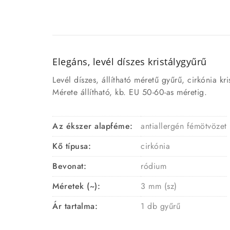
Elegáns, levél díszes kristálygyűrű
Levél díszes, állítható méretű gyűrű, cirkónia kri
Mérete állítható, kb. EU 50-60-as méretig.
Az ékszer alapféme:
antiallergén fémötvözet
Kő típusa:
cirkónia
Bevonat:
ródium
Méretek (~):
3 mm (sz)
Ár tartalma:
1 db gyűrű