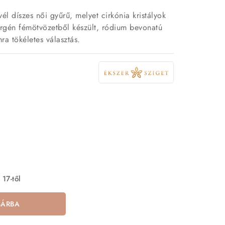
vél díszes női gyűrű, melyet cirkónia kristályok
ergén fémötvözetből készült, ródium bevonatú
a tökéletes választás.
 17-től
SÁRBA