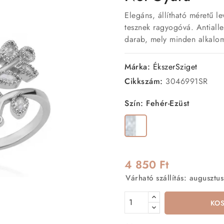
Elegáns, állítható méretű le
tesznek ragyogóvá. Antiall
darab, mely minden alkalomr
Márka:
ÉkszerSziget
Cikkszám:
3046991SR
Szín: Fehér-Ezüst
Fehér-
Ezüst
4 850 Ft
Várható szállítás: augusztus
KO