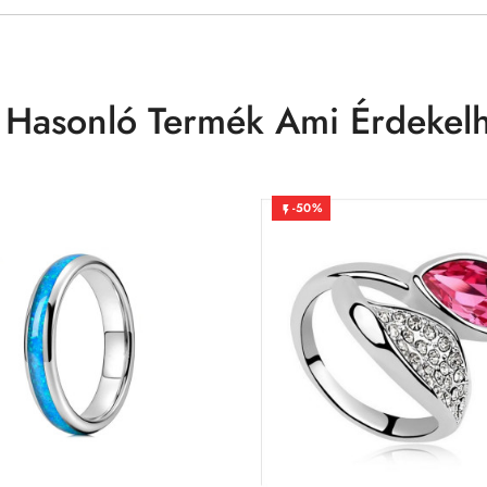
 Hasonló Termék Ami Érdekelh
-50%
