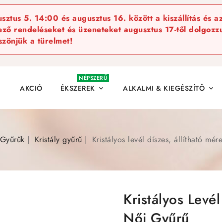
ztus 5. 14:00 és augusztus 16. között a kiszállítás és a
kező rendeléseket és üzeneteket augusztus 17-től dolgozzu
szönjük a türelmet!
NÉPSZERŰ
AKCIÓ
ÉKSZEREK
ALKALMI & KIEGÉSZÍTŐ


Gyűrűk
Kristály gyűrű
Kristályos levél díszes, állítható mér
Kristályos Levél
Női Gyűrű