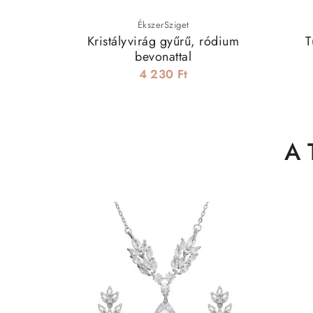
ÉkszerSziget
Kristályvirág gyűrű, ródium
T
bevonattal
4 230 Ft
A 