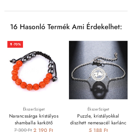
16 Hasonló Termék Ami Érdekelhet:
-70%

ÉkszerSziget
ÉkszerSziget
Narancssárga kristályos
Puzzle, kristályokkal
shamballa karkötő
díszített nemesacél karlánc
7 300 Ft
2 190 Ft
5 188 Ft