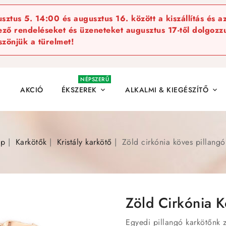
ztus 5. 14:00 és augusztus 16. között a kiszállítás és a
kező rendeléseket és üzeneteket augusztus 17-től dolgozzu
szönjük a türelmet!
NÉPSZERŰ
AKCIÓ
ÉKSZEREK
ALKALMI & KIEGÉSZÍTŐ


ap
Karkötők
Kristály karkötő
Zöld cirkónia köves pillangó
Zöld Cirkónia K
Egyedi pillangó karkötőnk z