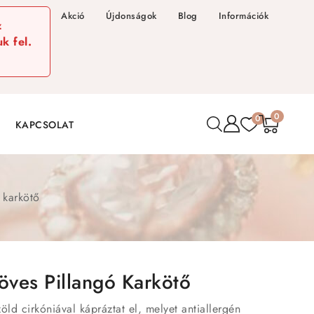
Akció
Újdonságok
Blog
Információk
z
k fel.
0
0
KAPCSOLAT
 karkötő
öves Pillangó Karkötő
öld cirkóniával kápráztat el, melyet antiallergén