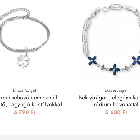
ÉkszerSziget
ÉkszerSziget
erencsehozó nemesacél
Kék virágok, elegáns ka
tő, ragyogó kristályokkal
ródium bevonattal
6 790 Ft
5 600 Ft