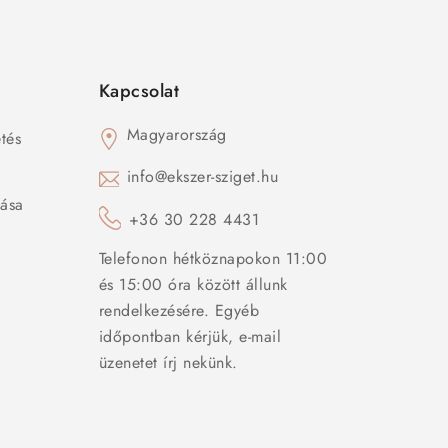
Kapcsolat
Magyarország
tés
s
info@ekszer-sziget.hu
zása
+36 30 228 4431
Telefonon hétköznapokon 11:00
és 15:00 óra között állunk
rendelkezésére. Egyéb
időpontban kérjük, e-mail
üzenetet írj nekünk.