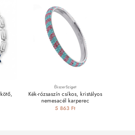
ÉkszerSziget
rkötő,
Kék-rózsaszín csíkos, kristályos
5 részes
nemesacél karperec
5 863 Ft