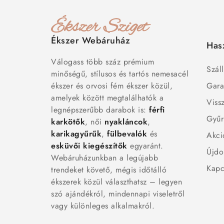
Ékszer Webáruház
Has
Válogass több száz prémium
Száll
minőségű, stílusos és tartós nemesacél
ékszer és orvosi fém ékszer közül,
Gara
amelyek között megtalálhatók a
Viss
legnépszerűbb darabok is:
férfi
Gyűr
karkötők
, női
nyakláncok
,
karikagyűrűk
,
fülbevalók
és
Akci
esküvői kiegészítők
egyaránt.
Újdo
Webáruházunkban a legújabb
Kapc
trendeket követő, mégis időtálló
ékszerek közül választhatsz – legyen
szó ajándékról, mindennapi viseletről
vagy különleges alkalmakról.