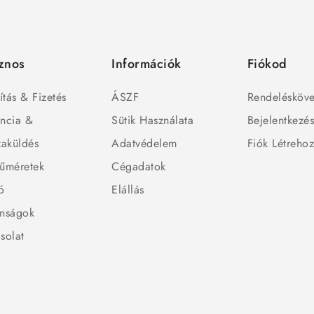
znos
Információk
Fiókod
ítás & Fizetés
ÁSZF
Rendelésköve
ncia &
Sütik Használata
Bejelentkezé
zaküldés
Adatvédelem
Fiók Létreho
űméretek
Cégadatok
ó
Elállás
nságok
solat