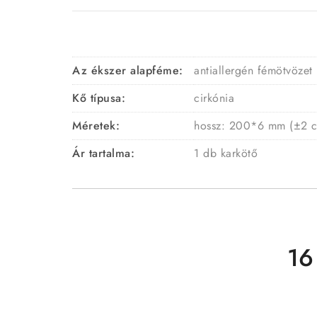
Az ékszer alapféme:
antiallergén fémötvözet
Kő típusa:
cirkónia
Méretek:
hossz:
200*6 mm (±2 
Ár tartalma:
1 db karkötő
16