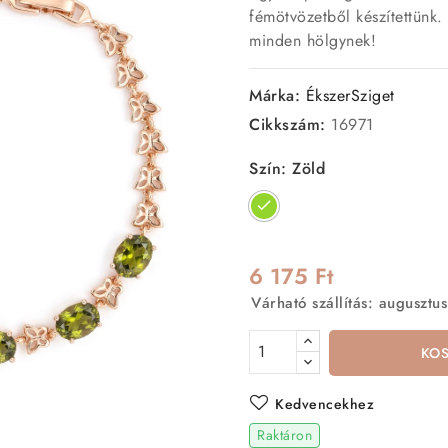
fémötvözetből készítettünk
minden hölgynek!
Márka:
ÉkszerSziget
Cikkszám:
16971
Szín: Zöld
Zöld
6 175 Ft
Várható szállítás: augusztus
KO
Kedvencekhez
Raktáron