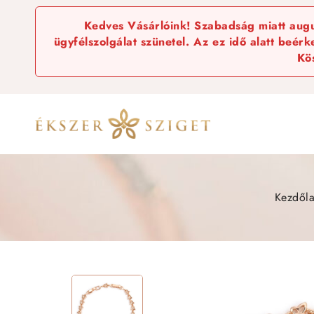
Kedves Vásárlóink! Szabadság miatt augus
ügyfélszolgálat szünetel. Az ez idő alatt beér
Kö
Kezdől