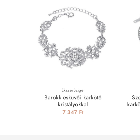
ÉkszerSziget
Barokk esküvői karkötő
Sz
kristályokkal
karkö
7 347 Ft