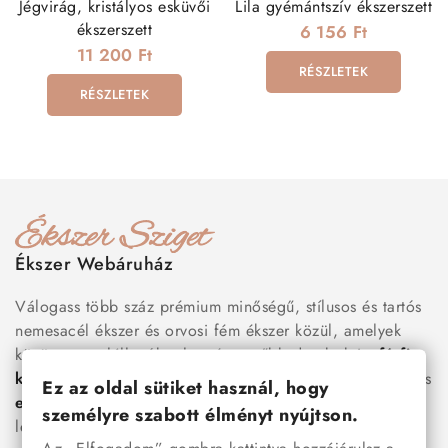
Jégvirág, kristályos esküvői
Lila gyémántszív ékszerszett
ékszerszett
6 156 Ft
11 200 Ft
RÉSZLETEK
RÉSZLETEK
Ékszer Webáruház
Válogass több száz prémium minőségű, stílusos és tartós
nemesacél ékszer és orvosi fém ékszer közül, amelyek
között megtalálhatók a legnépszerűbb darabok is:
férfi
karkötők
, női
nyakláncok
,
karikagyűrűk
,
fülbevalók
és
Ez az oldal sütiket használ, hogy
esküvői kiegészítők
egyaránt. Webáruházunkban a
személyre szabott élményt nyújtson.
legújabb trendeket követő, mégis időtálló ékszerek közül