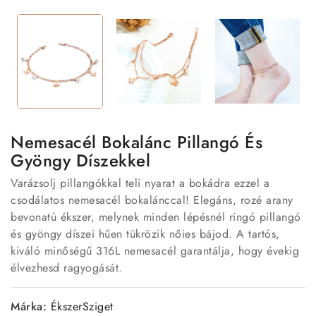
Nemesacél Bokalánc Pillangó És
Gyöngy Díszekkel
Varázsolj pillangókkal teli nyarat a bokádra ezzel a
csodálatos nemesacél bokalánccal! Elegáns, rozé arany
bevonatú ékszer, melynek minden lépésnél ringó pillangó
és gyöngy díszei hűen tükrözik nőies bájod. A tartós,
kiváló minőségű 316L nemesacél garantálja, hogy évekig
élvezhesd ragyogását.
Márka:
ÉkszerSziget