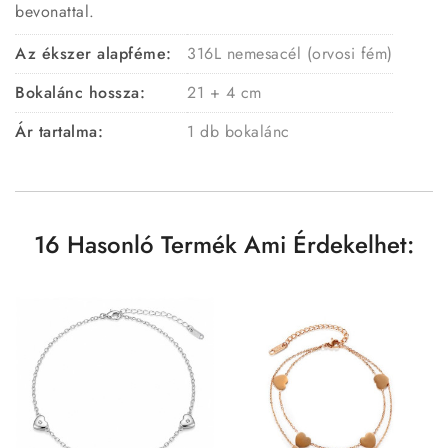
bevonattal.
Az ékszer alapféme:
316L nemesacél (orvosi fém)
Bokalánc hossza:
21 + 4 cm
Ár tartalma:
1 db bokalánc
16 Hasonló Termék Ami Érdekelhet: