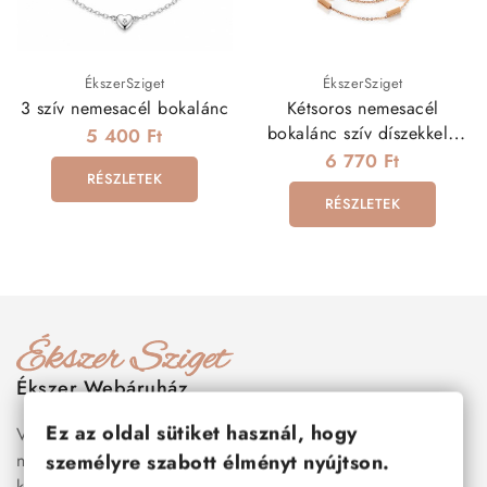
ÉkszerSziget
ÉkszerSziget
3 szív nemesacél bokalánc
Kétsoros nemesacél
bokalánc szív díszekkel -
5 400 Ft
rozé arany
6 770 Ft
RÉSZLETEK
RÉSZLETEK
Ékszer Webáruház
Ez az oldal sütiket használ, hogy
Válogass több száz prémium minőségű, stílusos és tartós
nemesacél ékszer és orvosi fém ékszer közül, amelyek
személyre szabott élményt nyújtson.
között megtalálhatók a legnépszerűbb darabok is:
férfi