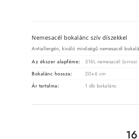
Nemesacél bokalánc szív díszekkel
Antiallergén, kiváló minőségű nemesacél bokalán
Az ékszer alapféme:
316L nemesacél (orvosi
Bokalánc hossza:
20+6 cm
Ár tartalma:
1 db bokalánc
16