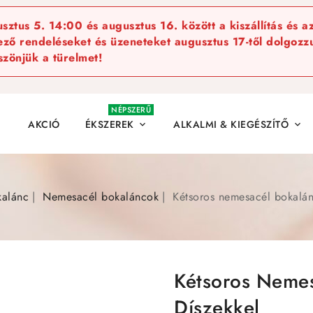
ztus 5. 14:00 és augusztus 16. között a kiszállítás és a
kező rendeléseket és üzeneteket augusztus 17-től dolgozzu
szönjük a türelmet!
NÉPSZERŰ
AKCIÓ
ÉKSZEREK
ALKALMI & KIEGÉSZÍTŐ


kalánc
Nemesacél bokaláncok
Kétsoros nemesacél bokalánc
Kétsoros Nemes
Díszekkel