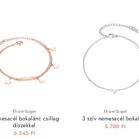
ÉkszerSziget
ÉkszerSziget
esacél bokalánc csillag
3 szív nemesacél boka
díszekkel
5 780 Ft
6 345 Ft