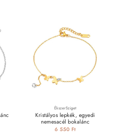
ÉkszerSziget
lánc
Kristályos lepkék, egyedi
Masnis
nemesacél bokalánc
6 550 Ft