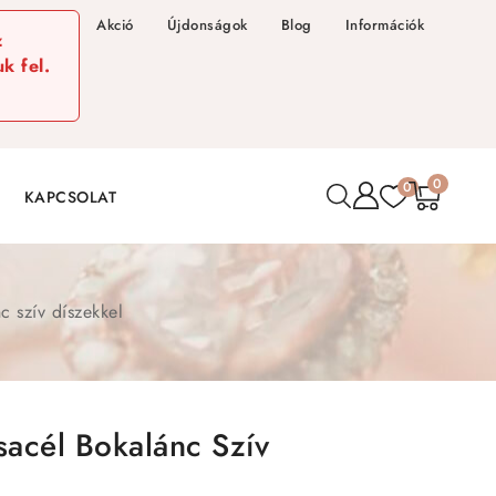
Akció
Újdonságok
Blog
Információk
z
k fel.
0
0
KAPCSOLAT
 szív díszekkel
acél Bokalánc Szív