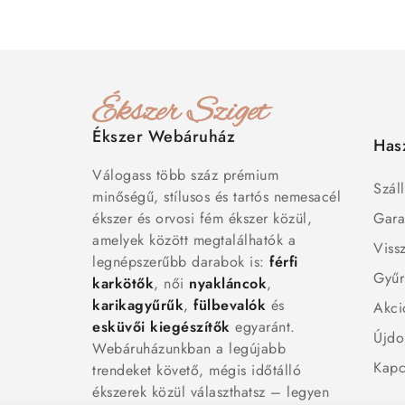
Ékszer Webáruház
Has
Válogass több száz prémium
Száll
minőségű, stílusos és tartós nemesacél
ékszer és orvosi fém ékszer közül,
Gara
amelyek között megtalálhatók a
Viss
legnépszerűbb darabok is:
férfi
Gyűr
karkötők
, női
nyakláncok
,
karikagyűrűk
,
fülbevalók
és
Akci
esküvői kiegészítők
egyaránt.
Újdo
Webáruházunkban a legújabb
Kapc
trendeket követő, mégis időtálló
ékszerek közül választhatsz – legyen