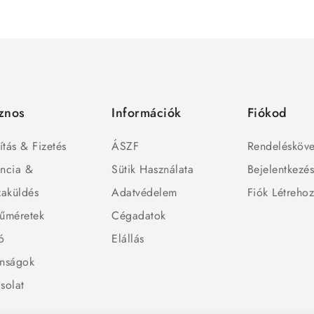
znos
Információk
Fiókod
ítás & Fizetés
ÁSZF
Rendelésköve
ncia &
Sütik Használata
Bejelentkezé
zaküldés
Adatvédelem
Fiók Létreho
űméretek
Cégadatok
ó
Elállás
nságok
solat