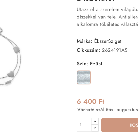
Utazz el a szerelem világáb
díszekkel van tele. Antialle
alkalomra tökéletes választá
Márka:
ÉkszerSziget
Cikkszám:
2624191AS
Szín: Ezüst
Ezüst
6 400 Ft
Várható szállítás: augusztus
KO