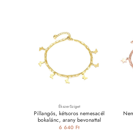
ÉkszerSziget
Pillangós, kétsoros nemesacél
Nem
bokalánc, arany bevonattal
6 640 Ft