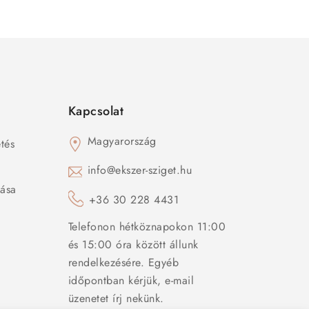
Kapcsolat
Magyarország
tés
s
info@ekszer-sziget.hu
zása
+36 30 228 4431
Telefonon hétköznapokon 11:00
és 15:00 óra között állunk
rendelkezésére. Egyéb
időpontban kérjük, e-mail
üzenetet írj nekünk.