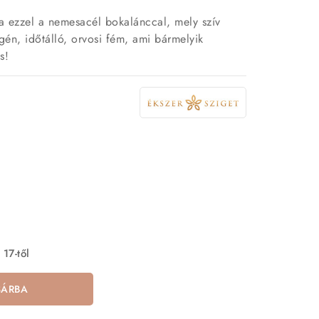
a ezzel a nemesacél bokalánccal, mely szív
rgén, időtálló, orvosi fém, ami bármelyik
s!
 17-től
SÁRBA