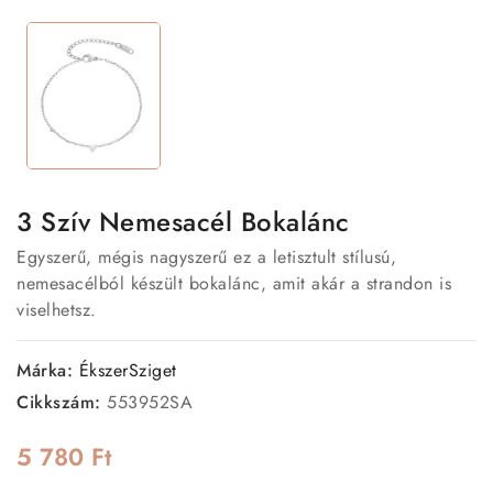
3 Szív Nemesacél Bokalánc
Egyszerű, mégis nagyszerű ez a letisztult stílusú,
nemesacélból készült bokalánc, amit akár a strandon is
viselhetsz.
Márka:
ÉkszerSziget
Cikkszám:
553952SA
5 780 Ft