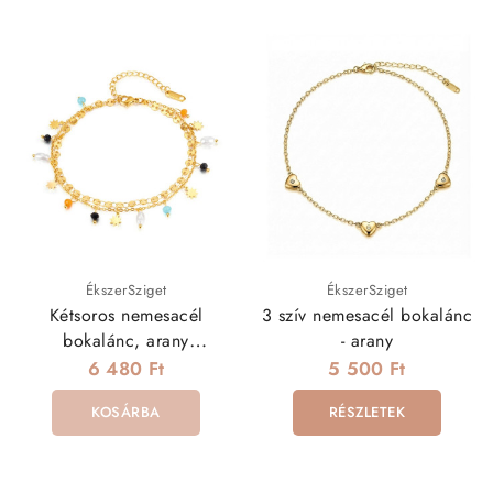
ÉkszerSziget
ÉkszerSziget
Kétsoros nemesacél
3 szív nemesacél bokalánc
bokalánc, arany
- arany
bevonattal, színes
6 480 Ft
5 500 Ft
gyöngyökkel
KOSÁRBA
RÉSZLETEK