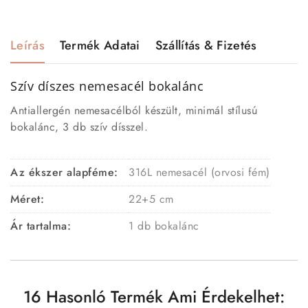
Leírás
Termék Adatai
Szállítás & Fizetés
Szív díszes nemesacél bokalánc
Antiallergén nemesacélból készült, minimál stílusú
bokalánc, 3 db szív dísszel.
Az ékszer alapféme:
316L nemesacél (orvosi fém)
Méret:
22+5 cm
Ár tartalma:
1 db bokalánc
16 Hasonló Termék Ami Érdekelhet: