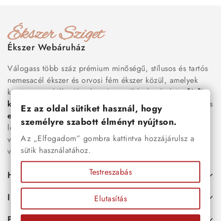
Ékszer Webáruház
Válogass több száz prémium minőségű, stílusos és tartós
nemesacél ékszer és orvosi fém ékszer közül, amelyek
között megtalálhatók a legnépszerűbb darabok is:
férfi
karkötők
, női
nyakláncok
,
karikagyűrűk
,
fülbevalók
és
Ez az oldal sütiket használ, hogy
esküvői kiegészítők
egyaránt. Webáruházunkban a
személyre szabott élményt nyújtson.
legújabb trendeket követő, mégis időtálló ékszerek közül
Az „Elfogadom” gombra kattintva hozzájárulsz a
választhatsz – legyen szó ajándékról, mindennapi
sütik használatához.
viseletről vagy különleges alkalmakról.
Testreszabás
Hasznos
Információk
Elutasítás
Fiókod