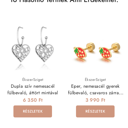
ÉkszerSziget
ÉkszerSziget
Dupla szív nemesacél
Eper, nemesacél gyerek
fülbevaló, áttört mintával
fülbevaló, csavaros zárral -
arany
6 350 Ft
3 990 Ft
RÉSZLETEK
RÉSZLETEK