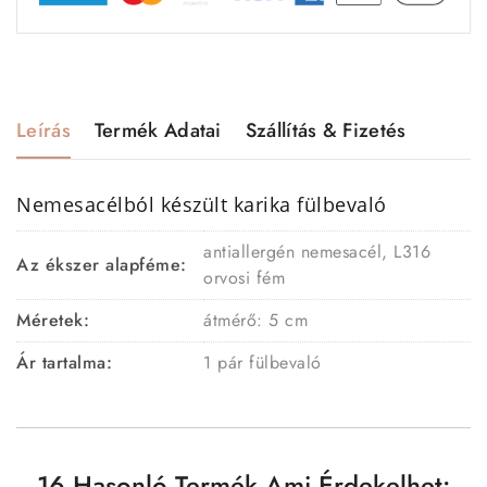
Leírás
Termék Adatai
Szállítás & Fizetés
Nemesacélból készült karika fülbevaló
antiallergén nemesacél, L316
Az ékszer alapféme:
orvosi fém
Méretek:
átmérő: 5 cm
Ár tartalma:
1 pár fülbevaló
16 Hasonló Termék Ami Érdekelhet: