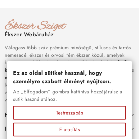
Ékszer Webáruház
Válogass több száz prémium minőségű, stílusos és tartós
nemesacél ékszer és orvosi fém ékszer közül, amelyek
között megtalálhatók a legnépszerűbb darabok is:
férfi
karkötők
, női
nyakláncok
,
karikagyűrűk
,
fülbevalók
és
Ez az oldal sütiket használ, hogy
esküvői kiegészítők
egyaránt. Webáruházunkban a
személyre szabott élményt nyújtson.
legújabb trendeket követő, mégis időtálló ékszerek közül
Az „Elfogadom” gombra kattintva hozzájárulsz a
választhatsz – legyen szó ajándékról, mindennapi
sütik használatához.
viseletről vagy különleges alkalmakról.
Testreszabás
Hasznos
Információk
Elutasítás