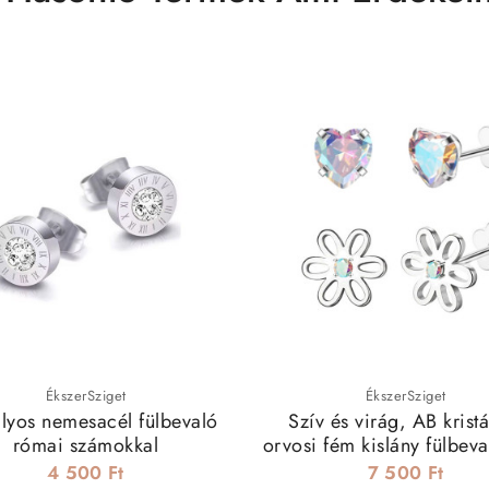
ÉkszerSziget
ÉkszerSziget
ályos nemesacél fülbevaló
Szív és virág, AB krist
római számokkal
orvosi fém kislány fülbeva
4 500 Ft
7 500 Ft