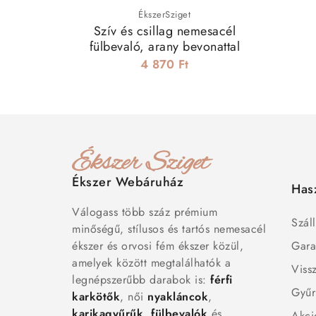
ÉkszerSziget
Szív és csillag nemesacél
fülbevaló, arany bevonattal
4 870 Ft
Ékszer Webáruház
Has
Válogass több száz prémium
Száll
minőségű, stílusos és tartós nemesacél
ékszer és orvosi fém ékszer közül,
Gara
amelyek között megtalálhatók a
Viss
legnépszerűbb darabok is:
férfi
Gyűr
karkötők
, női
nyakláncok
,
karikagyűrűk
,
fülbevalók
és
Akci