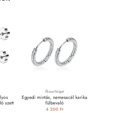
ÉkszerSziget
ályos
Egyedi mintás, nemesacél karika
Szív
ló szett
fülbevaló
4 200 Ft