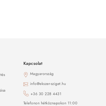
Kapcsolat
Magyarország
tés
s
info@ekszer-sziget.hu
zása
+36 30 228 4431
Telefonon hétköznapokon 11:00