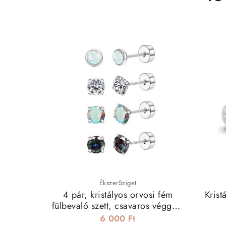
ÉkszerSziget
4 pár, kristályos orvosi fém
Krist
fülbevaló szett, csavaros véggel -
opál
6 000 Ft