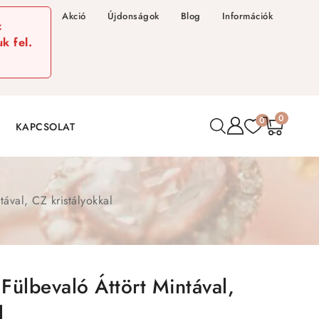
Akció
Újdonságok
Blog
Információk
z
k fel.
0
0
KAPCSOLAT
ával, CZ kristályokkal
ülbevaló Áttört Mintával,
l