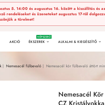
ztus 5. 14:00 és augusztus 16. között a kiszállítás és a
kező rendeléseket és üzeneteket augusztus 17-től dolgozzu
szönjük a türelmet!
NÉPSZERŰ
AKCIÓ
ÉKSZEREK
ALKALMI & KIEGÉSZÍTŐ


k
Nemesacél fülbevaló
Nemesacél kör fülbevaló áttört mint
Nemesacél Kör F
CZ Kristályokka