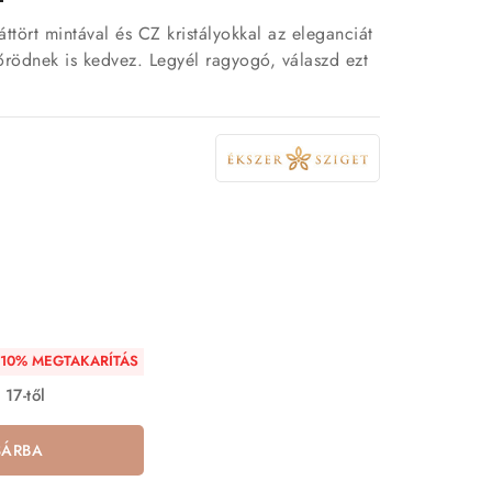
ttört mintával és CZ kristályokkal az eleganciát
bőrödnek is kedvez. Legyél ragyogó, válaszd ezt
10% MEGTAKARÍTÁS
 17-től
SÁRBA