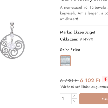
A nemesacél kör fülbevaló á
képviseli. Antiallergén, a 
az ékszert!
Márka:
ÉkszerSziget
Cikkszám:
91499X
Szín: Ezüst
Ezüst
6 102 Ft
6 780 Ft

Várható szállítás: augusztus
KO