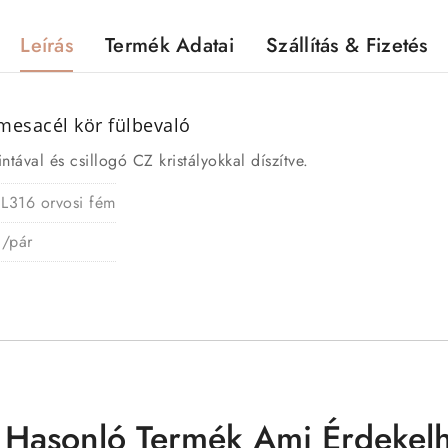
Leírás
Termék Adatai
Szállítás & Fizetés
nemesacél kör fülbevaló
tával és csillogó CZ kristályokkal díszítve.
 L316 orvosi fém
g/pár
 Hasonló Termék Ami Érdekelh