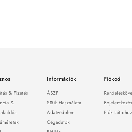
znos
Információk
Fiókod
ítás & Fizetés
ÁSZF
Rendelésköve
ncia &
Sütik Használata
Bejelentkezé
zaküldés
Adatvédelem
Fiók Létreho
űméretek
Cégadatok
ó
Elállás