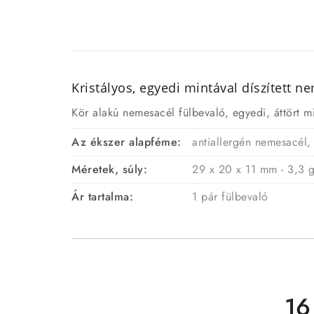
Kristályos, egyedi mintával díszített 
Kör alakú nemesacél fülbevaló, egyedi, áttört min
Az ékszer alapféme:
antiallergén nemesacél,
Méretek, súly:
29 x 20 x 11 mm - 3,3 
Ár tartalma:
1 pár fülbevaló
16