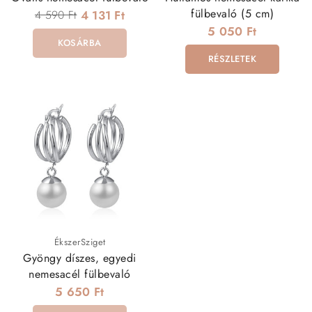
fülbevaló (5 cm)
4 590 Ft
4 131 Ft
5 050 Ft
KOSÁRBA
RÉSZLETEK
ÉkszerSziget
Gyöngy díszes, egyedi
nemesacél fülbevaló
5 650 Ft