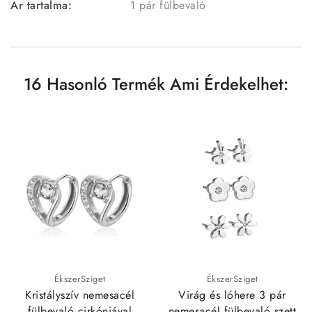
Ár tartalma:
1 pár fülbevaló
16 Hasonló Termék Ami Érdekelhet:
ÉkszerSziget
ÉkszerSziget
Kristályszív nemesacél
Virág és lóhere 3 pár
fülbevaló cirkóniával
nemesacél fülbevaló szett