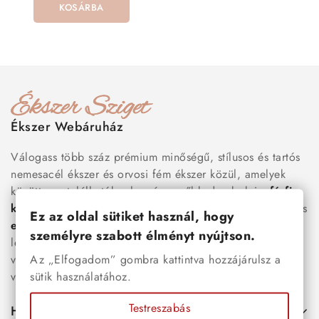
KOSÁRBA
Ékszer Webáruház
Válogass több száz prémium minőségű, stílusos és tartós
nemesacél ékszer és orvosi fém ékszer közül, amelyek
között megtalálhatók a legnépszerűbb darabok is:
férfi
karkötők
, női
nyakláncok
,
karikagyűrűk
,
fülbevalók
és
Ez az oldal sütiket használ, hogy
esküvői kiegészítők
egyaránt. Webáruházunkban a
személyre szabott élményt nyújtson.
legújabb trendeket követő, mégis időtálló ékszerek közül
Az „Elfogadom” gombra kattintva hozzájárulsz a
választhatsz – legyen szó ajándékról, mindennapi
sütik használatához.
viseletről vagy különleges alkalmakról.
Testreszabás
Hasznos