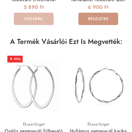
5 890 Ft
6 900 Ft
KOSÁRBA
RÉSZLETEK
A Termék Vásárlói Ezt Is Megvették:
-10%

ÉkszerSziget
ÉkszerSziget
Ovális nemesacél fülbevaló
Hullámos nemesacél karika