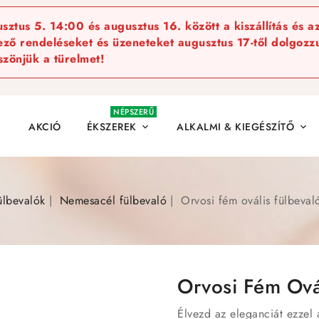
ztus 5. 14:00 és augusztus 16. között a kiszállítás és a
kező rendeléseket és üzeneteket augusztus 17-től dolgozzu
szönjük a türelmet!
NÉPSZERŰ
AKCIÓ
ÉKSZEREK
ALKALMI & KIEGÉSZÍTŐ


ülbevalók
Nemesacél fülbevaló
Orvosi fém ovális fülbevaló
Orvosi Fém Ovál
Élvezd az eleganciát ezzel 