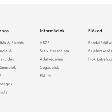
znos
Információk
Fiókod
ítás & Fizetés
ÁSZF
Rendelésköve
ncia &
Sütik Használata
Bejelentkezé
zaküldés
Adatvédelem
Fiók Létreho
űméretek
Cégadatok
ó
Elállás
nságok
solat