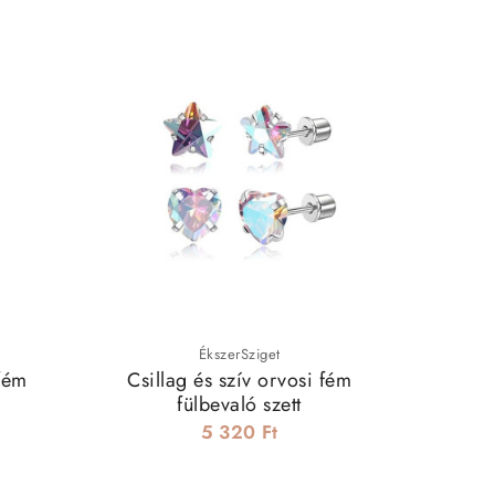
ÉkszerSziget
fém
Csillag és szív orvosi fém
Lóhere d
fülbevaló szett
5 320 Ft