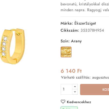
bevonatú, kristályokkal díszí
minden napra. Ragyogj vel
Márka:
ÉkszerSziget
Cikkszám:
353378H954
Szín: Arany
Arany
6 140 Ft
Várható szállítás: augusztus
KO
Kedvencekhez