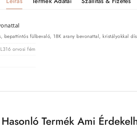
Leírás
Termék Adatai
Szállítás & Fizetés
vonattal
 bepattintós fülbevaló, 18K arany bevonattal, kristályokkal dís
 L316 orvosi fém
 Hasonló Termék Ami Érdekelh