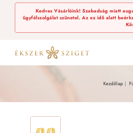
Kedves Vásárlóink! Szabadság miatt augus
ügyfélszolgálat szünetel. Az ez idő alatt beér
Kö
Kezdőlap
F