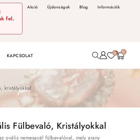
Akció
Újdonságok
Blog
Információk
z
k fel.
0
0
KAPCSOLAT
, kristályokkal
is Fülbevaló, Kristályokkal
az ovális nemesacél fülbevalóval, mely arany