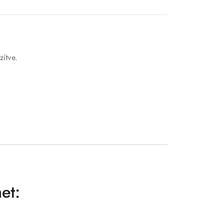
zítve.
et: