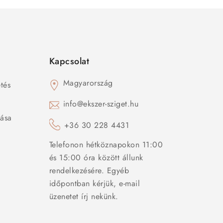
Kapcsolat
Magyarország
tés
s
info@ekszer-sziget.hu
zása
+36 30 228 4431
Telefonon hétköznapokon 11:00
és 15:00 óra között állunk
rendelkezésére. Egyéb
időpontban kérjük, e-mail
üzenetet írj nekünk.