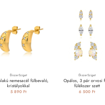
ÉkszerSziget
ÉkszerSziget
lakú nemesacél fülbevaló,
Opálos, 3 pár orvosi 
kristályokkal
fülékszer szett
5 890 Ft
6 500 Ft