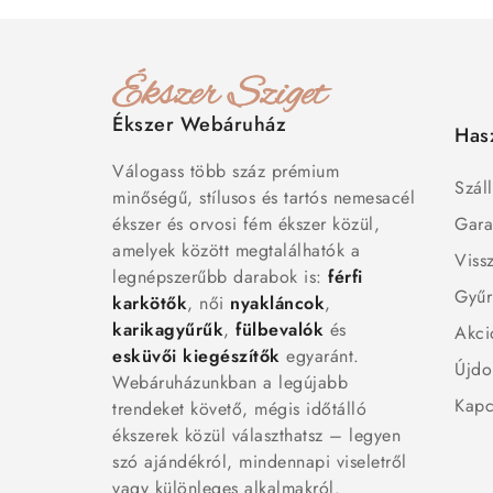
Ékszer Webáruház
Has
Válogass több száz prémium
Száll
minőségű, stílusos és tartós nemesacél
ékszer és orvosi fém ékszer közül,
Gara
amelyek között megtalálhatók a
Viss
legnépszerűbb darabok is:
férfi
Gyűr
karkötők
, női
nyakláncok
,
karikagyűrűk
,
fülbevalók
és
Akci
esküvői kiegészítők
egyaránt.
Újdo
Webáruházunkban a legújabb
Kapc
trendeket követő, mégis időtálló
ékszerek közül választhatsz – legyen
szó ajándékról, mindennapi viseletről
vagy különleges alkalmakról.