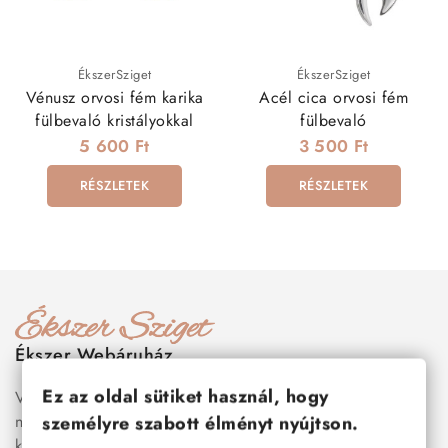
ÉkszerSziget
ÉkszerSziget
Vénusz orvosi fém karika
Acél cica orvosi fém
fülbevaló kristályokkal
fülbevaló
5 600 Ft
3 500 Ft
RÉSZLETEK
RÉSZLETEK
Ékszer Webáruház
Ez az oldal sütiket használ, hogy
Válogass több száz prémium minőségű, stílusos és tartós
nemesacél ékszer és orvosi fém ékszer közül, amelyek
személyre szabott élményt nyújtson.
között megtalálhatók a legnépszerűbb darabok is:
férfi