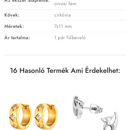
Az ékszer alapféme:
orvosi fém
Kövek:
cirkónia
Méretek:
7x11 mm
Ár tartalma:
1 pár fülbevaló
16 Hasonló Termék Ami Érdekelhet: