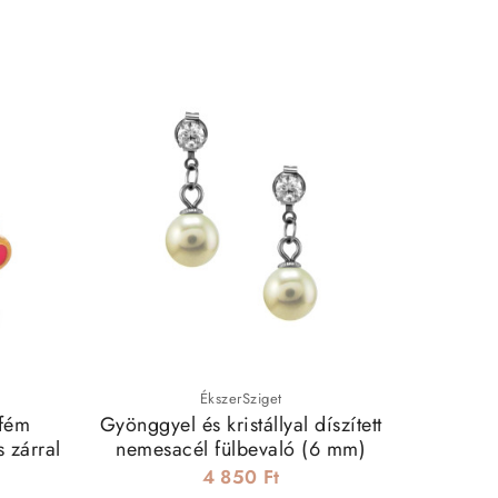
-20%

ÉkszerSziget
 fém
Gyönggyel és kristállyal díszített
XOXO ho
s zárral
nemesacél fülbevaló (6 mm)
4 850 Ft