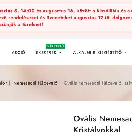
ztus 5. 14:00 és augusztus 16. között a kiszállítás és a
kező rendeléseket és üzeneteket augusztus 17-től dolgozzu
szönjük a türelmet!
NÉPSZERŰ
AKCIÓ
ÉKSZEREK
ALKALMI & KIEGÉSZÍTŐ


alók
Nemesacél fülbevaló
Ovális nemesacél fülbevaló, sziv
Ovális Nemesac
Kristályokkal