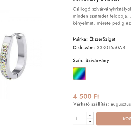
Csillogó szivárványkristályo
minden szettedet feldobja. 
kényelmet, mérete pedig az
Márka:
ÉkszerSziget
Cikkszám:
3330T550AB
Szín: Szivárvány
Szivárvány
4 500 Ft
Várható szállítás: augusztus
KO