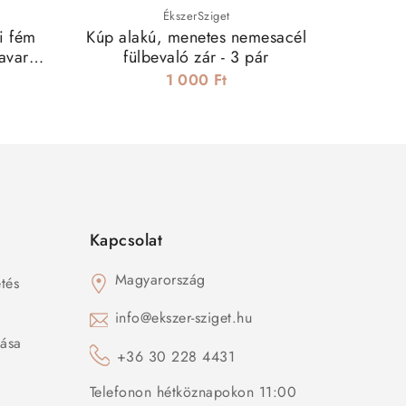
ÉkszerSziget
i fém
Kúp alakú, menetes nemesacél
savaros
fülbevaló zár - 3 pár
1 000 Ft
Kapcsolat
Magyarország
tés
s
info@ekszer-sziget.hu
zása
+36 30 228 4431
Telefonon hétköznapokon 11:00