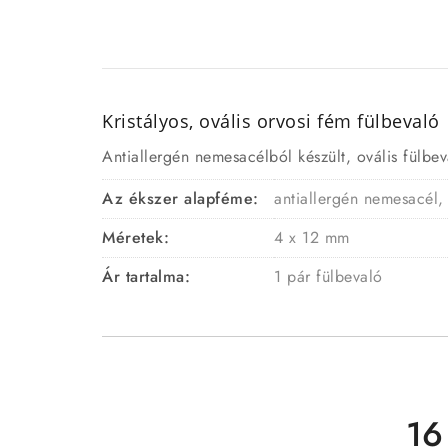
Kristályos, ovális orvosi fém fülbevaló
Antiallergén nemesacélból készült, ovális fülbeva
Az ékszer alapféme:
antiallergén nemesacél,
Méretek:
4 x 12 mm
Ár tartalma:
1 pár fülbevaló
16