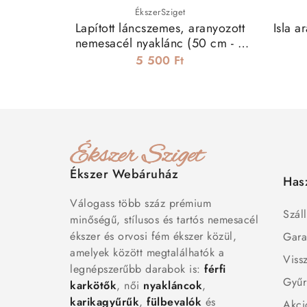
ÉkszerSziget
Lapított láncszemes, aranyozott
Isla a
nemesacél nyaklánc (50 cm - 3
mm)
5 500 Ft
Ékszer Webáruház
Has
Válogass több száz prémium
Száll
minőségű, stílusos és tartós nemesacél
ékszer és orvosi fém ékszer közül,
Gara
amelyek között megtalálhatók a
Viss
legnépszerűbb darabok is:
férfi
Gyűr
karkötők
, női
nyakláncok
,
karikagyűrűk
,
fülbevalók
és
Akci