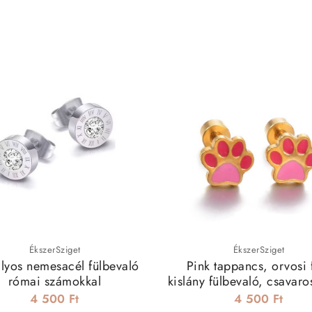
ÉkszerSziget
ÉkszerSziget
ályos nemesacél fülbevaló
Pink tappancs, orvosi
római számokkal
kislány fülbevaló, csavaro
4 500 Ft
4 500 Ft