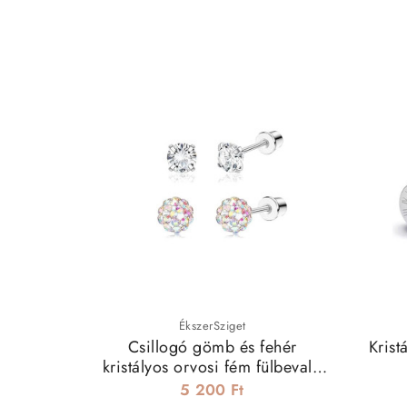
ÉkszerSziget
Csillogó gömb és fehér
Krist
kristályos orvosi fém fülbevaló
szett
5 200 Ft