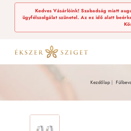
Kedves Vásárlóink! Szabadság miatt augus
ügyfélszolgálat szünetel. Az ez idő alatt beér
Kö
Kezdőlap
Fülbev