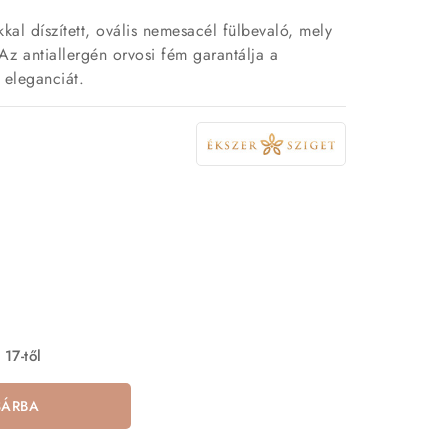
kkal díszített, ovális nemesacél fülbevaló, mely
Az antiallergén orvosi fém garantálja a
 eleganciát.
 17-től
SÁRBA