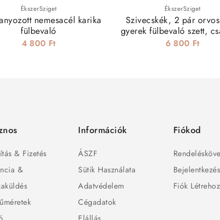
ÉkszerSziget
ÉkszerSziget
ranyozott nemesacél karika
Szivecskék, 2 pár orvos
fülbevaló
gyerek fülbevaló szett, c
zárral
4 800 Ft
6 800 Ft
znos
Információk
Fiókod
ítás & Fizetés
ÁSZF
Rendelésköve
ncia &
Sütik Használata
Bejelentkezé
zaküldés
Adatvédelem
Fiók Létreho
űméretek
Cégadatok
ó
Elállás