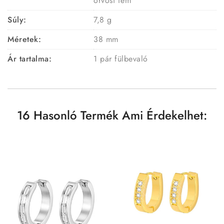
orvosi fém
Súly:
7,8 g
Méretek:
38 mm
Ár tartalma:
1 pár fülbevaló
16 Hasonló Termék Ami Érdekelhet: