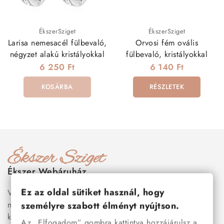
ÉkszerSziget
ÉkszerSziget
Larisa nemesacél fülbevaló,
Orvosi fém ovális
négyzet alakú kristályokkal
fülbevaló, kristályokkal
6 250 Ft
6 140 Ft
KOSÁRBA
RÉSZLETEK
Ékszer Webáruház
Ez az oldal sütiket használ, hogy
Válogass több száz prémium minőségű, stílusos és tartós
nemesacél ékszer és orvosi fém ékszer közül, amelyek
személyre szabott élményt nyújtson.
között megtalálhatók a legnépszerűbb darabok is:
férfi
Az „Elfogadom” gombra kattintva hozzájárulsz a