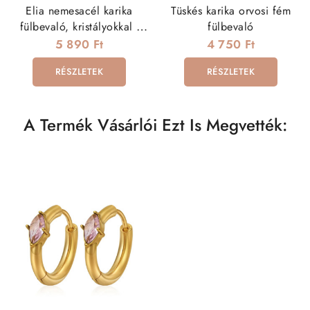
Elia nemesacél karika
Tüskés karika orvosi fém
fülbevaló, kristályokkal -
fülbevaló
arany
5 890 Ft
4 750 Ft
RÉSZLETEK
RÉSZLETEK
A Termék Vásárlói Ezt Is Megvették: