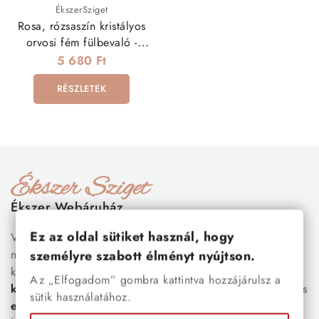
ÉkszerSziget
Rosa, rózsaszín kristályos
orvosi fém fülbevaló -
arany
5 680 Ft
RÉSZLETEK
Ékszer Webáruház
Ez az oldal sütiket használ, hogy
Válogass több száz prémium minőségű, stílusos és tartós
nemesacél ékszer és orvosi fém ékszer közül, amelyek
személyre szabott élményt nyújtson.
között megtalálhatók a legnépszerűbb darabok is:
férfi
Az „Elfogadom” gombra kattintva hozzájárulsz a
karkötők
, női
nyakláncok
,
karikagyűrűk
,
fülbevalók
és
sütik használatához.
esküvői kiegészítők
egyaránt. Webáruházunkban a