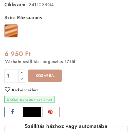
tartósságot. A különböző méretek és formák lehetővé
Cikkszám:
241103RG4
teszik, hogy az adott alkalomhoz leginkább illőt válaszd.
Legyen szó egy elegáns vacsoráról vagy hétköznapi
Szín: Rózsaarany
megjelenésről, ez a fülbevaló szett mindig tökéletes
Rózsaarany
választás lesz. Az ár tartalmazza a képen látható 3 pár
fülbevalót.
6 950 Ft
Várható szállítás: augusztus 17-től
KOSÁRBA
Kedvencekhez
Utolsó darabok raktáron
Szállítás házhoz vagy automatába