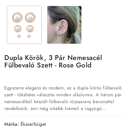
Dupla Körök, 3 Pár Nemesacél
Fülbevaló Szett - Rose Gold
Egyszerre elegáns és modern, ez a dupla körös fülbevaló
szett - tökéletes választás minden alkalomra. A három pár
nemesacélból készült fülbevaló rózsaarany bevonattal
rendelkezik, ami még inkább kiemeli a ragyogó
kristályokat. A fülbevalók hipoallergén 316L
nemesacélból készültek, így biztosítva a kényelmet és a
Márka:
ÉkszerSziget