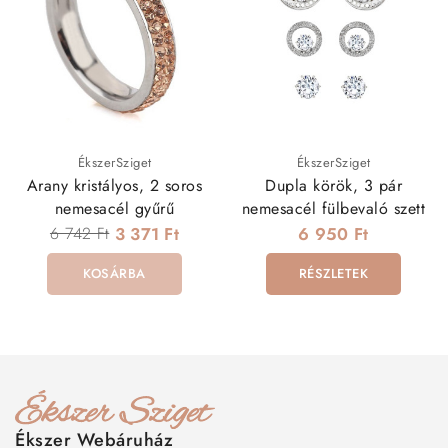
ÉkszerSziget
ÉkszerSziget
Arany kristályos, 2 soros
Dupla körök, 3 pár
nemesacél gyűrű
nemesacél fülbevaló szett
6 742 Ft
3 371 Ft
6 950 Ft
KOSÁRBA
RÉSZLETEK
Ékszer Webáruház