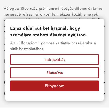
Válogass több száz prémium minőségű, stílusos és tartós
nemesacél ékszer és orvosi fém ékszer közül, amelyek
között megtalálhatók a legnépszerűbb darabok is:
férfi
karkötők
, női
nyakláncok
,
karikagyűrűk
,
fülbevalók
és
Ez az oldal sütiket használ, hogy
esküvői kiegészítők
egyaránt. Webáruházunkban a
személyre szabott élményt nyújtson.
legújabb trendeket követő, mégis időtálló ékszerek közül
Az „Elfogadom” gombra kattintva hozzájárulsz a
választhatsz – legyen szó ajándékról, mindennapi
sütik használatához.
viseletről vagy különleges alkalmakról.
Testreszabás
Hasznos
Információk
Elutasítás
Fiókod
Elfogadom
Kapcsolat