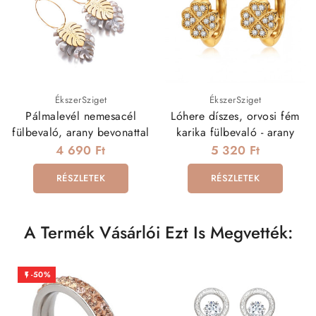
ÉkszerSziget
ÉkszerSziget
Pálmalevél nemesacél
Lóhere díszes, orvosi fém
fülbevaló, arany bevonattal
karika fülbevaló - arany
4 690 Ft
5 320 Ft
RÉSZLETEK
RÉSZLETEK
A Termék Vásárlói Ezt Is Megvették:
-50%
