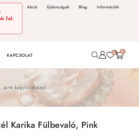
Akció
Újdonságok
Blog
Információk
z
k fel.
0
0
KAPCSOLAT
, pink kagyló dísszel
l Karika Fülbevaló, Pink