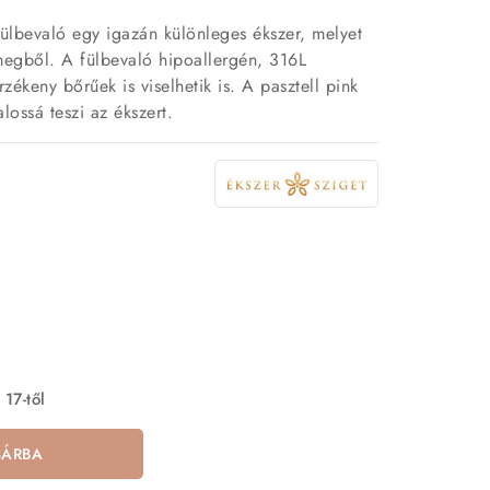
ülbevaló egy igazán különleges ékszer, melyet
megből. A fülbevaló hipoallergén, 316L
zékeny bőrűek is viselhetik is. A pasztell pink
alossá teszi az ékszert.
 17-től
SÁRBA