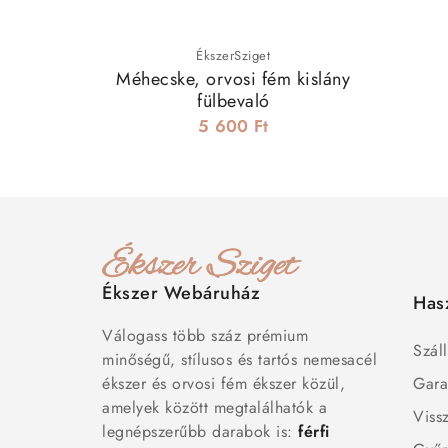
ÉkszerSziget
Méhecske, orvosi fém kislány
fülbevaló
5 600 Ft
Ékszer Webáruház
Has
Válogass több száz prémium
Száll
minőségű, stílusos és tartós nemesacél
ékszer és orvosi fém ékszer közül,
Gara
amelyek között megtalálhatók a
Viss
legnépszerűbb darabok is:
férfi