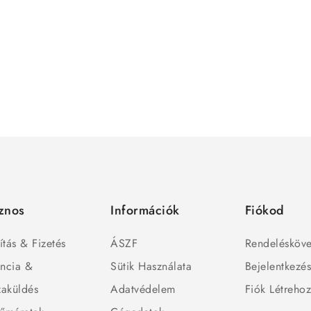
znos
Információk
Fiókod
ítás & Fizetés
ÁSZF
Rendelésköve
ncia &
Sütik Használata
Bejelentkezé
zaküldés
Adatvédelem
Fiók Létreho