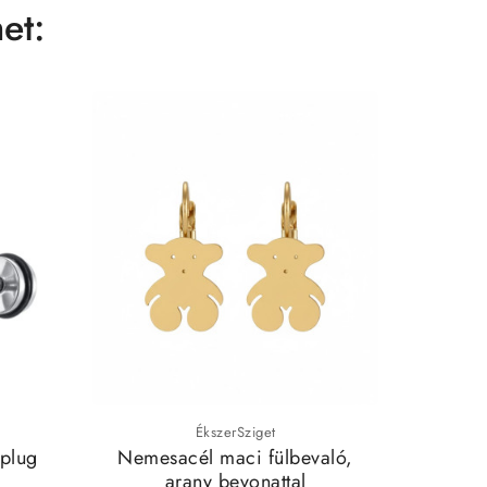
et:
ÉkszerSziget
 plug
Nemesacél maci fülbevaló,
Freya v
arany bevonattal