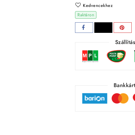
Kedvencekhez
Raktáron
Szállít
Bankkárt