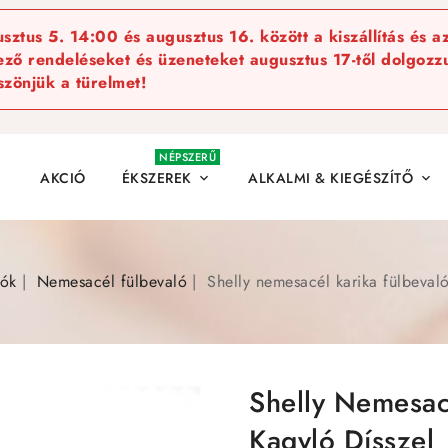
ztus 5. 14:00 és augusztus 16. között a kiszállítás és a
kező rendeléseket és üzeneteket augusztus 17-től dolgozzu
szönjük a türelmet!
NÉPSZERŰ
AKCIÓ
ÉKSZEREK
ALKALMI & KIEGÉSZÍTŐ


lók
Nemesacél fülbevaló
Shelly nemesacél karika fülbevaló
Shelly Nemesacé
Kagyló Dísszel