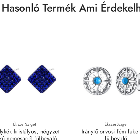
 Hasonló Termék Ami Érdekelh
ÉkszerSziget
ÉkszerSziget
lykék kristályos, négyzet
Iránytű orvosi fém fake
kú nemesacél fülbevaló
fülbevaló