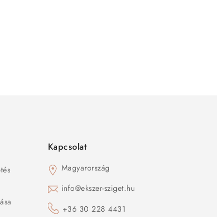
Kapcsolat
Magyarország
tés
s
info@ekszer-sziget.hu
zása
+36 30 228 4431