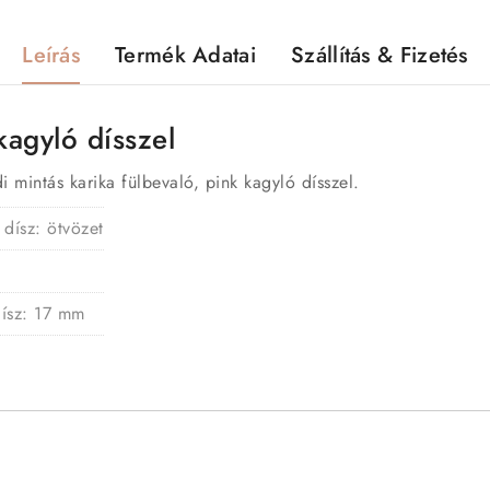
Leírás
Termék Adatai
Szállítás & Fizetés
kagyló dísszel
 mintás karika fülbevaló, pink kagyló dísszel.
 dísz: ötvözet
dísz: 17 mm