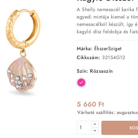
A Shelly nemesacél karika f
egyedi mintája kiemel a tö
nemesacélból készült, így ér
kagyló dísz feldobja és fiat
Márka:
ÉkszerSziget
Cikkszám:
32154G12
Szín: Rózsaszín
Rózsaszín
5 660 Ft
Várható szállítás: augusztus
KO