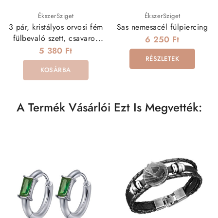
ÉkszerSziget
ÉkszerSziget
3 pár, kristályos orvosi fém
Sas nemesacél fülpiercing
fülbevaló szett, csavaros
6 250 Ft
véggel
5 380 Ft
RÉSZLETEK
KOSÁRBA
A Termék Vásárlói Ezt Is Megvették: