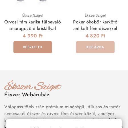
ÉkszerSziget
ÉkszerSziget
Orvosi fém karika fülbevaló
Poker ökobőr karkötő
smaragdzöld kristállyal
antikolt fém díszekkel
4 990 Ft
4 820 Ft
RÉSZLETEK
KOSÁRBA
Ékszer Webáruház
Válogass több száz prémium minőségű, stílusos és tartós
nemesacél ékszer és orvosi fém ékszer közül, amelyek
között megtalálhatók a legnépszerűbb darabok is:
férfi
karkötők
, női
nyakláncok
,
karikagyűrűk
,
fülbevalók
és