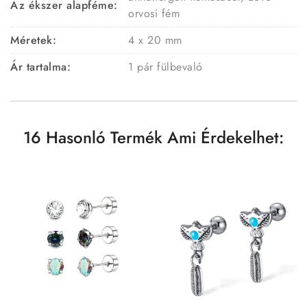
Az ékszer alapféme:
orvosi fém
Méretek:
4 x 20 mm
Ár tartalma:
1 pár fülbevaló
16 Hasonló Termék Ami Érdekelhet: