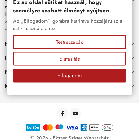
Ez az oldal sütiket használ, hogy
esküvői kiegészítők
egyaránt. Webáruházunkban a
személyre szabott élményt nyújtson.
legújabb trendeket követő, mégis időtálló ékszerek közül
Az „Elfogadom” gombra kattintva hozzájárulsz a
választhatsz – legyen szó ajándékról, mindennapi
sütik használatához.
viseletről vagy különleges alkalmakról.
Testreszabás
Hasznos
Információk
Elutasítás
Fiókod
Elfogadom
Kapcsolat
© 2026 - Ékszer Sziget Webáruház