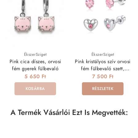
ÉkszerSziget
ÉkszerSziget
Pink cica díszes, orvosi
Pink kristályos szív orvosi
fém gyerek fülbevaló
fém fülbevaló szett,
csavaros zárral
5 650 Ft
7 500 Ft
KOSÁRBA
RÉSZLETEK
A Termék Vásárlói Ezt Is Megvették: