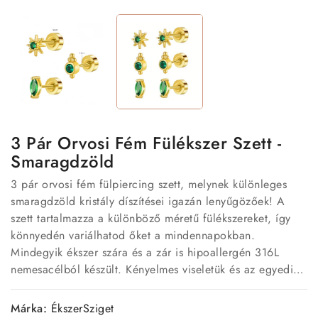
3 Pár Orvosi Fém Fülékszer Szett -
Smaragdzöld
3 pár orvosi fém fülpiercing szett, melynek különleges
smaragdzöld kristály díszítései igazán lenyűgözőek! A
szett tartalmazza a különböző méretű fülékszereket, így
könnyedén variálhatod őket a mindennapokban.
Mindegyik ékszer szára és a zár is hipoallergén 316L
nemesacélból készült. Kényelmes viseletük és az egyedi
designjuk miatt ezek az ékszerek tökéletesen alkalmasak
hétköznapi viseletre, de különleges alkalmakra is.
Márka:
ÉkszerSziget