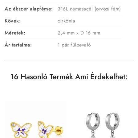
Az ékszer alapféme:
316L nemesacél (orvosi fém)
Kövek:
cirkónia
Méretek:
2,4 mm x D 16 mm
Ár tartalma:
1 pár fülbevaló
16 Hasonló Termék Ami Érdekelhet: