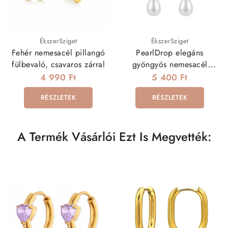
ÉkszerSziget
ÉkszerSziget
Fehér nemesacél pillangó
PearlDrop elegáns
fülbevaló, csavaros zárral
gyöngyös nemesacél
fülbevaló
4 990 Ft
5 400 Ft
RÉSZLETEK
RÉSZLETEK
A Termék Vásárlói Ezt Is Megvették: