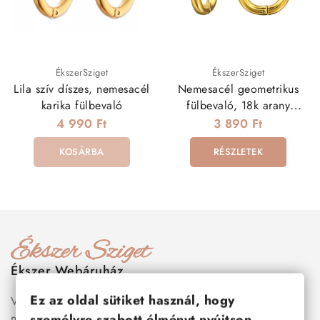
ÉkszerSziget
ÉkszerSziget
Lila szív díszes, nemesacél
Nemesacél geometrikus
karika fülbevaló
fülbevaló, 18k arany
bevonattal
4 990 Ft
3 890 Ft
KOSÁRBA
RÉSZLETEK
Ékszer Webáruház
Ez az oldal sütiket használ, hogy
Válogass több száz prémium minőségű, stílusos és tartós
nemesacél ékszer és orvosi fém ékszer közül, amelyek
személyre szabott élményt nyújtson.