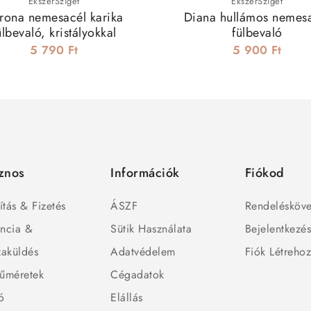
ÉkszerSziget
ÉkszerSziget
rona nemesacél karika
Diana hullámos nemes
ülbevaló, kristályokkal
fülbevaló
5 790 Ft
5 900 Ft
znos
Információk
Fiókod
ítás & Fizetés
ÁSZF
Rendelésköve
ncia &
Sütik Használata
Bejelentkezé
zaküldés
Adatvédelem
Fiók Létreho
űméretek
Cégadatok
ó
Elállás