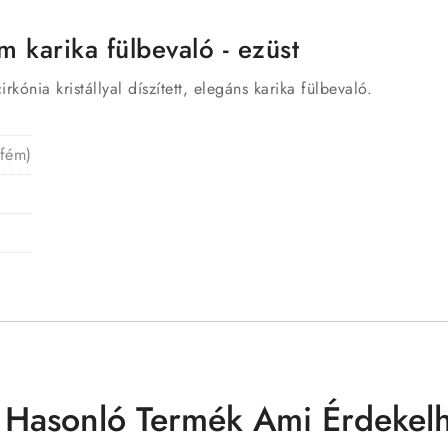
m karika fülbevaló - ezüst
ónia kristállyal díszített, elegáns karika fülbevaló.
 fém)
 Hasonló Termék Ami Érdekelh