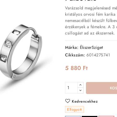
Varázsold megjelenésed mé
kristályos orvosi fém karik
nemesacélból készült fülbev
érzékenyek a fémekre. A 3 c
csillogást ad az ékszernek.
Márka:
ÉkszerSziget
Cikkszám:
601427S741
5 880 Ft
KO
Kedvencekhez
Elfogyott