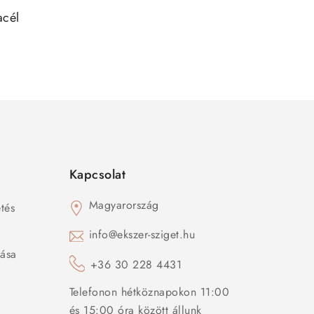
acél
Kapcsolat
Magyarország
tés
s
info@ekszer-sziget.hu
zása
+36 30 228 4431
Telefonon hétköznapokon 11:00
és 15:00 óra között állunk