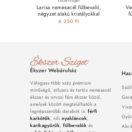
ÉkszerSziget
Larisa nemesacél fülbevaló,
Ve
négyzet alakú kristályokkal
f
6 250 Ft
Ékszer Webáruház
Has
Válogass több száz prémium
Száll
minőségű, stílusos és tartós nemesacél
ékszer és orvosi fém ékszer közül,
Gara
amelyek között megtalálhatók a
Viss
legnépszerűbb darabok is:
férfi
Gyűr
karkötők
, női
nyakláncok
,
karikagyűrűk
,
fülbevalók
és
Akci