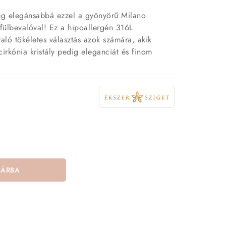
g elegánsabbá ezzel a gyönyörű Milano
a fülbevalóval! Ez a hipoallergén 316L
aló tökéletes választás azok számára, akik
irkónia kristály pedig eleganciát és finom
SÁRBA