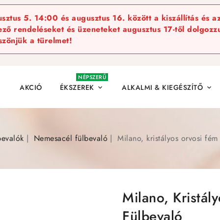
ztus 5. 14:00 és augusztus 16. között a kiszállítás és a
kező rendeléseket és üzeneteket augusztus 17-től dolgozzu
szönjük a türelmet!
NÉPSZERŰ
AKCIÓ
ÉKSZEREK
ALKALMI & KIEGÉSZÍTŐ


bevalók
Nemesacél fülbevaló
Milano, kristályos orvosi fém
Milano, Kristál
Fülbevaló