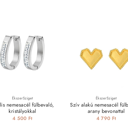
ÉkszerSziget
ÉkszerSziget
lis nemesacél fülbevaló,
Szív alakú nemesacél fül
kristályokkal
arany bevonattal
4 500 Ft
4 790 Ft