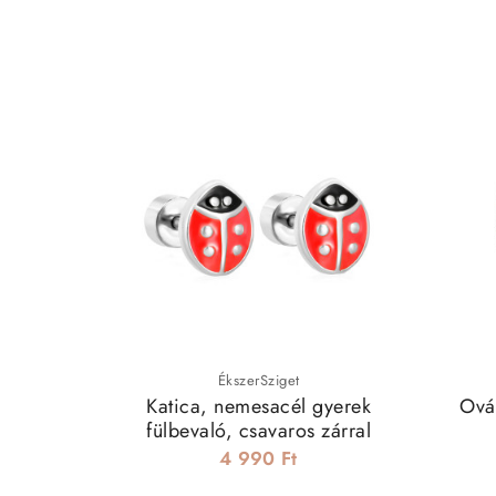
ÉkszerSziget
Katica, nemesacél gyerek
Ová
fülbevaló, csavaros zárral
4 990 Ft