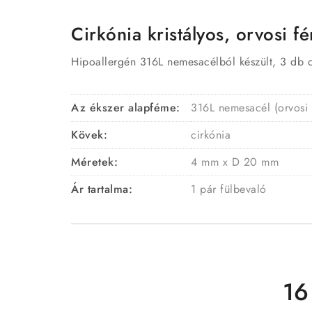
Cirkónia kristályos, orvosi fé
Hipoallergén 316L nemesacélból készült, 3 db cirk
Az ékszer alapféme:
316L nemesacél (orvosi
Kövek:
cirkónia
Méretek:
4 mm x D 20 mm
Ár tartalma:
1 pár fülbevaló
16