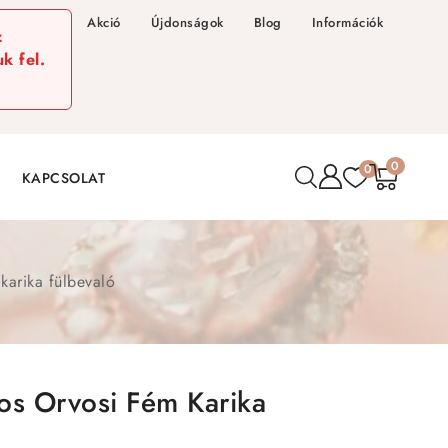
Akció
Újdonságok
Blog
Információk
z
k fel.
0
0
KAPCSOLAT
 karika fülbevaló
yos Orvosi Fém Karika