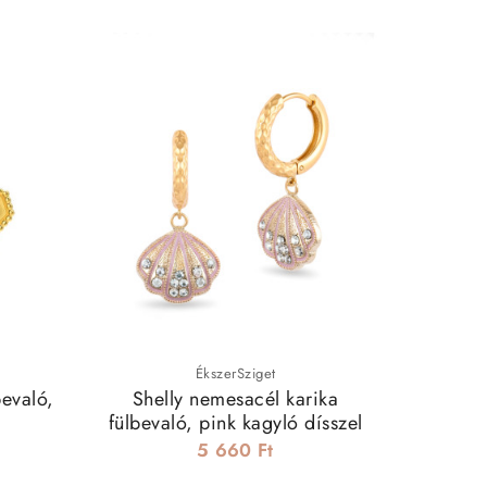
ÉkszerSziget
bevaló,
Shelly nemesacél karika
Lóhere d
fülbevaló, pink kagyló dísszel
5 660 Ft