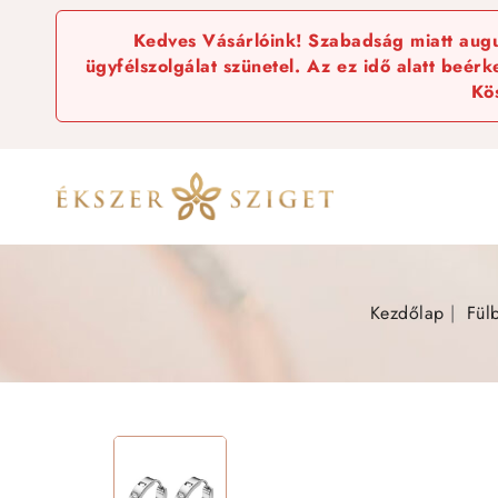
Kedves Vásárlóink! Szabadság miatt augus
ügyfélszolgálat szünetel. Az ez idő alatt beér
Kö
Kezdőlap
Fül