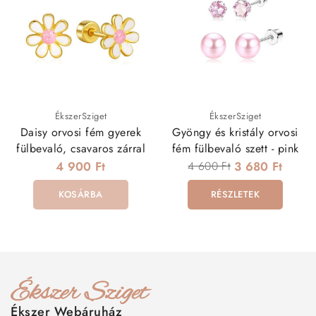
ÉkszerSziget
ÉkszerSziget
Daisy orvosi fém gyerek
Gyöngy és kristály orvosi
fülbevaló, csavaros zárral
fém fülbevaló szett - pink
4 900 Ft
4 600 Ft
3 680 Ft
KOSÁRBA
RÉSZLETEK
Ékszer Webáruház