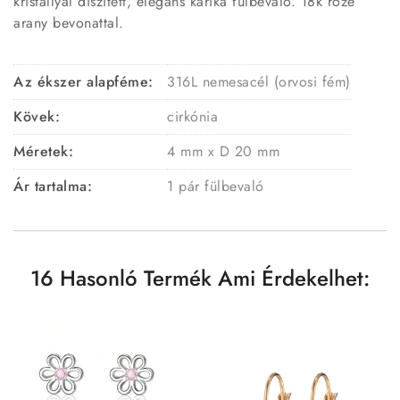
kristállyal díszített, elegáns karika fülbevaló. 18k rozé
arany bevonattal.
Az ékszer alapféme:
316L nemesacél (orvosi fém)
Kövek:
cirkónia
Méretek:
4 mm x D 20 mm
Ár tartalma:
1 pár fülbevaló
16 Hasonló Termék Ami Érdekelhet: