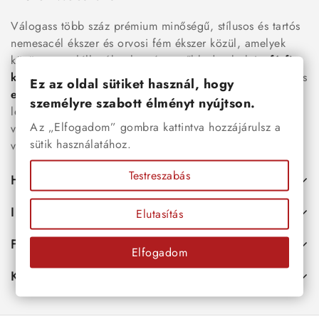
Válogass több száz prémium minőségű, stílusos és tartós
nemesacél ékszer és orvosi fém ékszer közül, amelyek
között megtalálhatók a legnépszerűbb darabok is:
férfi
karkötők
, női
nyakláncok
,
karikagyűrűk
,
fülbevalók
és
Ez az oldal sütiket használ, hogy
esküvői kiegészítők
egyaránt. Webáruházunkban a
személyre szabott élményt nyújtson.
legújabb trendeket követő, mégis időtálló ékszerek közül
Az „Elfogadom” gombra kattintva hozzájárulsz a
választhatsz – legyen szó ajándékról, mindennapi
sütik használatához.
viseletről vagy különleges alkalmakról.
Testreszabás
Hasznos
Információk
Elutasítás
Fiókod
Elfogadom
Kapcsolat