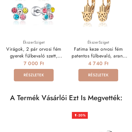
ÉkszerSziget
ÉkszerSziget
Virágok, 2 pár orvosi fém
Fatima keze orvosi fém
gyerek fülbevaló szett,
patentos fülbevaló, arany
csavaros zárral
bevonattal
7 000 Ft
4 740 Ft
RÉSZLETEK
RÉSZLETEK
A Termék Vásárlói Ezt Is Megvették:
-20%
