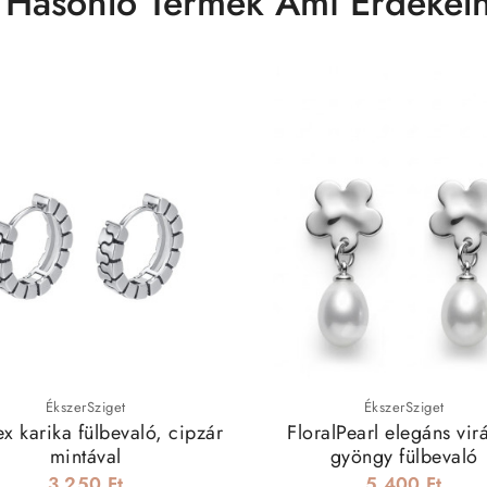
 Hasonló Termék Ami Érdekelh
ÉkszerSziget
ÉkszerSziget
x karika fülbevaló, cipzár
FloralPearl elegáns vir
mintával
gyöngy fülbevaló
3 250 Ft
5 400 Ft