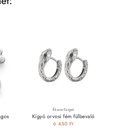
et:
ÉkszerSziget
ágos
Kígyó orvosi fém fülbevaló
Elia nem
kr
6 450 Ft