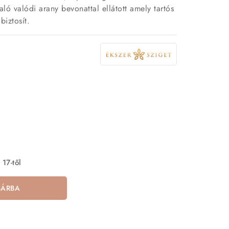
ló valódi arany bevonattal ellátott amely tartós
biztosít.
 17-től
SÁRBA