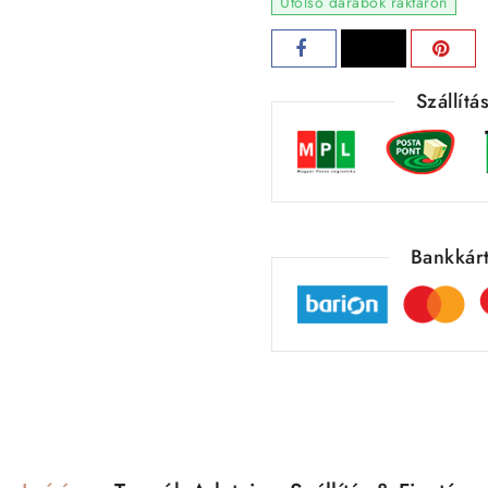
Utolsó darabok raktáron
Szállít
Bankkárt