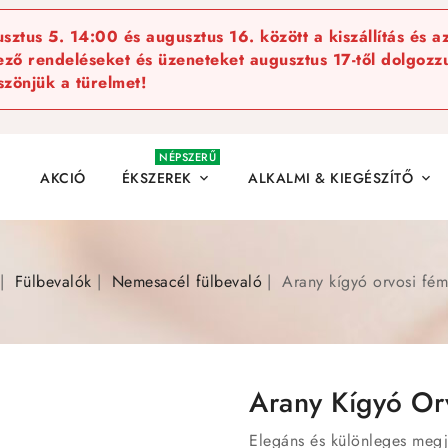
ztus 5. 14:00 és augusztus 16. között a kiszállítás és a
kező rendeléseket és üzeneteket augusztus 17-től dolgozzu
szönjük a türelmet!
NÉPSZERŰ
AKCIÓ
ÉKSZEREK
ALKALMI & KIEGÉSZÍTŐ


Fülbevalók
Nemesacél fülbevaló
Arany kígyó orvosi fém
Arany Kígyó Or
Elegáns és különleges megj