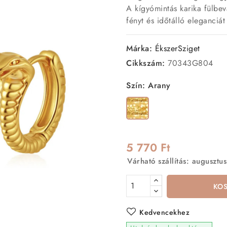
A kígyómintás karika fülbeva
fényt és időtálló eleganciát 
Márka:
ÉkszerSziget
Cikkszám:
70343G804
Szín: Arany
Arany
5 770 Ft
Várható szállítás: augusztus
KO
Kedvencekhez