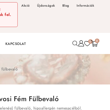
Akció
Újdonságok
Blog
Információk
z
k fel.
0
0
KAPCSOLAT
 fülbevaló
vosi Fém Fülbevaló
elenésű fülbevaló, hipoallergén nemesacélból.