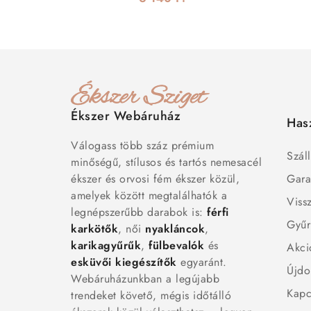
Ékszer Webáruház
Has
Válogass több száz prémium
Száll
minőségű, stílusos és tartós nemesacél
ékszer és orvosi fém ékszer közül,
Gara
amelyek között megtalálhatók a
Viss
legnépszerűbb darabok is:
férfi
Gyűr
karkötők
, női
nyakláncok
,
karikagyűrűk
,
fülbevalók
és
Akci
esküvői kiegészítők
egyaránt.
Újdo
Webáruházunkban a legújabb
Kapc
trendeket követő, mégis időtálló