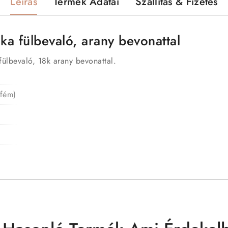
Leírás
Termék Adatai
Szállítás & Fizetés
ka fülbevaló, arany bevonattal
ülbevaló, 18k arany bevonattal.
 fém)