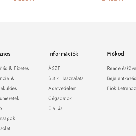
znos
Információk
Fiókod
ítás & Fizetés
ÁSZF
Rendelésköve
ncia &
Sütik Használata
Bejelentkezé
zaküldés
Adatvédelem
Fiók Létreho
űméretek
Cégadatok
ó
Elállás
nságok
solat