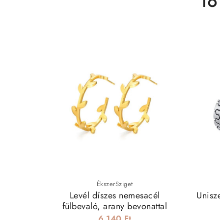
16
ÉkszerSziget
Levél díszes nemesacél
Unisze
fülbevaló, arany bevonattal
6 140 Ft