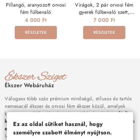
Pillangó, aranyozott orvosi
Virágok, 2 pár orvosi fém
fém fülbevaló
gyerek fülbevaló szett,
csavaros zárral
4 000 Ft
7 000 Ft
RÉSZLETEK
RÉSZLETEK
Ékszer Webáruház
Válogass több száz prémium minőségű, stílusos és tartós
nemesacél ékszer és orvosi fém ékszer közül, amelyek
között megtalálhatók a legnépszerűbb darabok is:
férfi
karkötők
, női
nyakláncok
,
karikagyűrűk
,
fülbevalók
és
Ez az oldal sütiket használ, hogy
esküvői kiegészítők
egyaránt. Webáruházunkban a
személyre szabott élményt nyújtson.
legújabb trendeket követő, mégis időtálló ékszerek közül