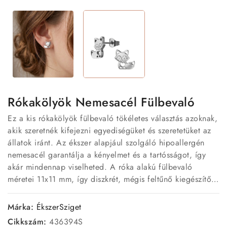
Rókakölyök Nemesacél Fülbevaló
Ez a kis rókakölyök fülbevaló tökéletes választás azoknak,
akik szeretnék kifejezni egyediségüket és szeretetüket az
állatok iránt. Az ékszer alapjául szolgáló hipoallergén
nemesacél garantálja a kényelmet és a tartósságot, így
akár mindennap viselheted. A róka alakú fülbevaló
méretei 11x11 mm, így diszkrét, mégis feltűnő kiegészítője
lehet bármilyen öltözetnek.
Márka:
ÉkszerSziget
Cikkszám:
436394S