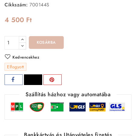
Cikkszám:
700144S
4 500 Ft
KOSÁRBA
Kedvencekhez
Elfogyott
Szállítás házhoz vagy automatába
Bankkártyás és Utánvételes fizetés