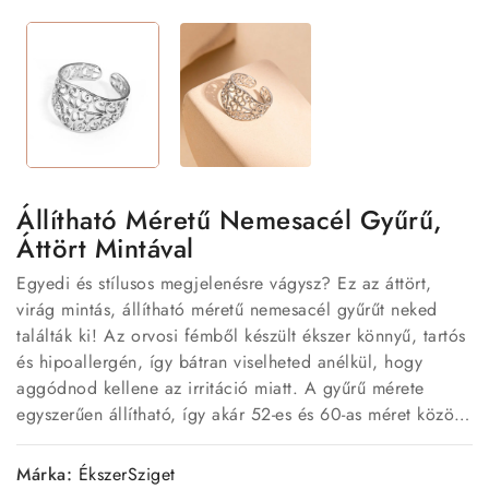
Állítható Méretű Nemesacél Gyűrű,
Áttört Mintával
Egyedi és stílusos megjelenésre vágysz? Ez az áttört,
virág mintás, állítható méretű nemesacél gyűrűt neked
találták ki! Az orvosi fémből készült ékszer könnyű, tartós
és hipoallergén, így bátran viselheted anélkül, hogy
aggódnod kellene az irritáció miatt. A gyűrű mérete
egyszerűen állítható, így akár 52-es és 60-as méret között
is tökéletesen passzolni fog.
Márka:
ÉkszerSziget