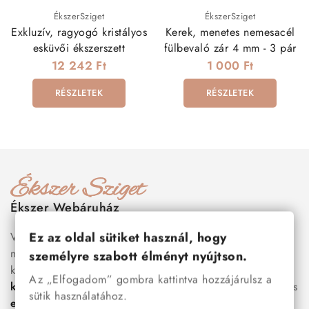
ÉkszerSziget
ÉkszerSziget
Exkluzív, ragyogó kristályos
Kerek, menetes nemesacél
esküvői ékszerszett
fülbevaló zár 4 mm - 3 pár
12 242 Ft
1 000 Ft
RÉSZLETEK
RÉSZLETEK
Ékszer Webáruház
Ez az oldal sütiket használ, hogy
Válogass több száz prémium minőségű, stílusos és tartós
nemesacél ékszer és orvosi fém ékszer közül, amelyek
személyre szabott élményt nyújtson.
között megtalálhatók a legnépszerűbb darabok is:
férfi
Az „Elfogadom” gombra kattintva hozzájárulsz a
karkötők
, női
nyakláncok
,
karikagyűrűk
,
fülbevalók
és
sütik használatához.
esküvői kiegészítők
egyaránt. Webáruházunkban a