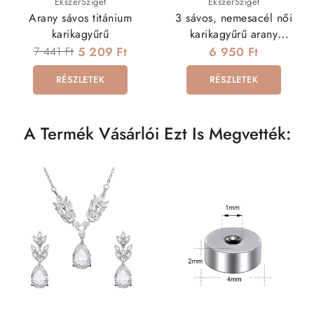
ÉkszerSziget
ÉkszerSziget
Arany sávos titánium
3 sávos, nemesacél női
karikagyűrű
karikagyűrű arany
bevonattal
7 441 Ft
5 209 Ft
6 950 Ft
RÉSZLETEK
RÉSZLETEK
A Termék Vásárlói Ezt Is Megvették: