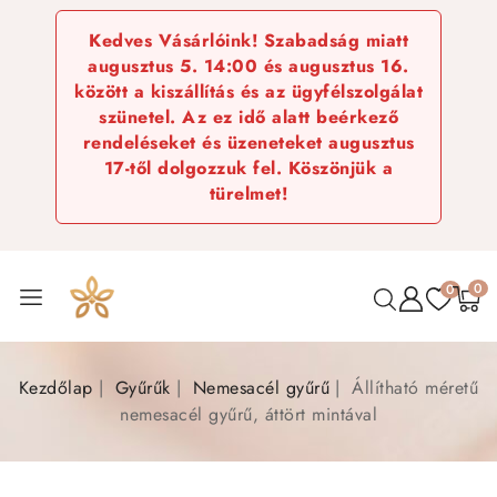
Kedves Vásárlóink! Szabadság miatt
augusztus 5. 14:00 és augusztus 16.
között a kiszállítás és az ügyfélszolgálat
szünetel. Az ez idő alatt beérkező
rendeléseket és üzeneteket augusztus
17-től dolgozzuk fel. Köszönjük a
türelmet!
0
0
Kezdőlap
Gyűrűk
Nemesacél gyűrű
Állítható méretű
nemesacél gyűrű, áttört mintával