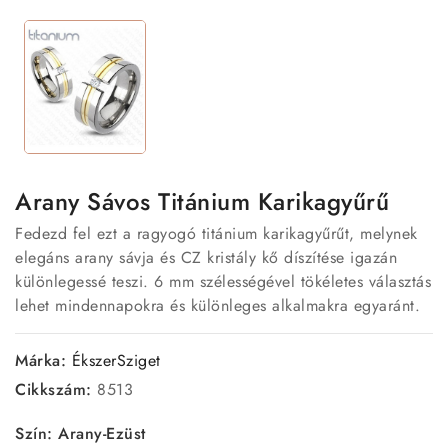
Arany Sávos Titánium Karikagyűrű
Fedezd fel ezt a ragyogó titánium karikagyűrűt, melynek
elegáns arany sávja és CZ kristály kő díszítése igazán
különlegessé teszi. 6 mm szélességével tökéletes választás
lehet mindennapokra és különleges alkalmakra egyaránt.
Márka:
ÉkszerSziget
Cikkszám:
8513
Szín: Arany-Ezüst