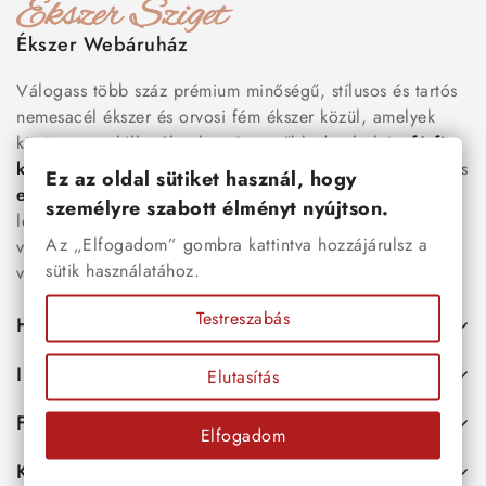
Ékszer Webáruház
Válogass több száz prémium minőségű, stílusos és tartós
nemesacél ékszer és orvosi fém ékszer közül, amelyek
között megtalálhatók a legnépszerűbb darabok is:
férfi
karkötők
, női
nyakláncok
,
karikagyűrűk
,
fülbevalók
és
Ez az oldal sütiket használ, hogy
esküvői kiegészítők
egyaránt. Webáruházunkban a
személyre szabott élményt nyújtson.
legújabb trendeket követő, mégis időtálló ékszerek közül
Az „Elfogadom” gombra kattintva hozzájárulsz a
választhatsz – legyen szó ajándékról, mindennapi
sütik használatához.
viseletről vagy különleges alkalmakról.
Testreszabás
Hasznos
Információk
Elutasítás
Fiókod
Elfogadom
Kapcsolat