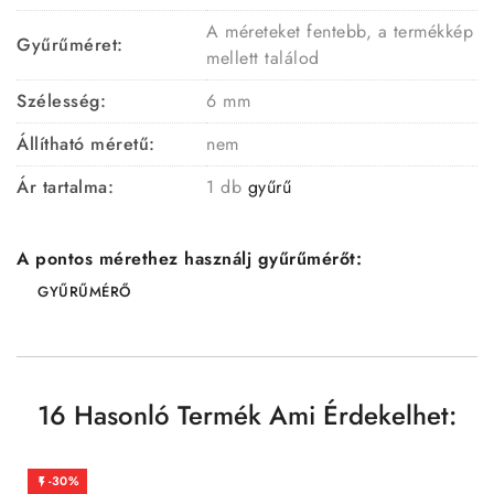
A méreteket fentebb, a termékkép
Gyűrűméret:
mellett találod
Szélesség:
6 mm
Állítható méretű:
nem
Ár tartalma:
1 db
gyűrű
A pontos mérethez használj gyűrűmérőt:
GYŰRŰMÉRŐ
16 Hasonló Termék Ami Érdekelhet:
-30%
