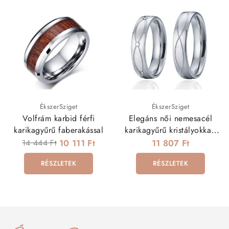
ÉkszerSziget
ÉkszerSziget
Volfrám karbid férfi
Elegáns női nemesacél
karikagyűrű faberakással
karikagyűrű kristályokkal,
dupla hullám mintával
14 444 Ft
10 111 Ft
11 807 Ft
RÉSZLETEK
RÉSZLETEK