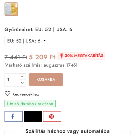
Arany-
Ezüst
Gyűrűméret: EU: 52 | USA: 6
5 209 Ft
30% MEGTAKARÍTÁS
7 441 Ft

Várható szállítás: augusztus 17-től
KOSÁRBA
Kedvencekhez
Utolsó darabok raktáron
Szállítás házhoz vagy automatába