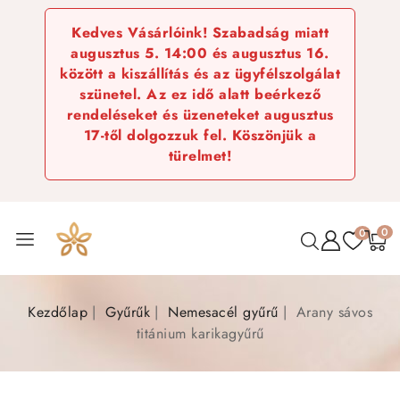
Kedves Vásárlóink! Szabadság miatt
augusztus 5. 14:00 és augusztus 16.
között a kiszállítás és az ügyfélszolgálat
szünetel. Az ez idő alatt beérkező
rendeléseket és üzeneteket augusztus
17-től dolgozzuk fel. Köszönjük a
türelmet!
0
0
Kezdőlap
Gyűrűk
Nemesacél gyűrű
Arany sávos
titánium karikagyűrű