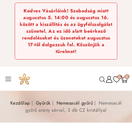
Kedves Vásárlóink! Szabadság miatt
augusztus 5. 14:00 és augusztus 16.
között a kiszállítás és az ügyfélszolgálat
szünetel. Az ez idő alatt beérkező
rendeléseket és üzeneteket augusztus
17-től dolgozzuk fel. Köszönjük a
türelmet!
0
0
Kezdőlap
Gyűrűk
Nemesacél gyűrű
Nemesacél
gyűrű arany sávval, 3 db CZ kristállyal