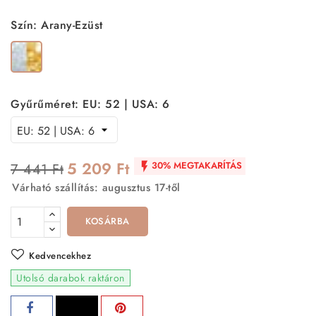
Szín: Arany-Ezüst
Arany-
Ezüst
Gyűrűméret: EU: 52 | USA: 6
5 209 Ft
30% MEGTAKARÍTÁS
7 441 Ft

Várható szállítás: augusztus 17-től
KOSÁRBA
Kedvencekhez
Utolsó darabok raktáron