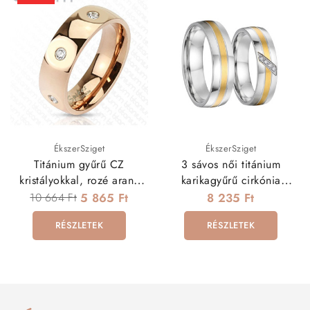
ÉkszerSziget
ÉkszerSziget
Titánium gyűrű CZ
3 sávos női titánium
kristályokkal, rozé arany
karikagyűrű cirkónia
bevonattal
kövekkel
10 664 Ft
5 865 Ft
8 235 Ft
RÉSZLETEK
RÉSZLETEK