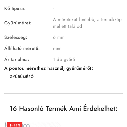
Kő típusa:
-
A méreteket fentebb, a termékkép
Gyűrűméret:
mellett találod
Szélesség:
6 mm
Állítható méretű:
nem
Ár tartalma:
1 db gyűrű
A pontos mérethez használj gyűrűmérőt:
GYŰRŰMÉRŐ
16 Hasonló Termék Ami Érdekelhet:
-45%
