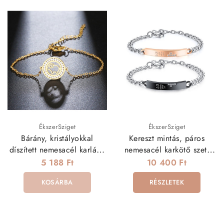
ÉkszerSziget
ÉkszerSziget
Bárány, kristályokkal
Kereszt mintás, páros
díszített nemesacél karlánc
nemesacél karkötő szett
- arany bevonattal
cirkóniával
5 188 Ft
10 400 Ft
KOSÁRBA
RÉSZLETEK