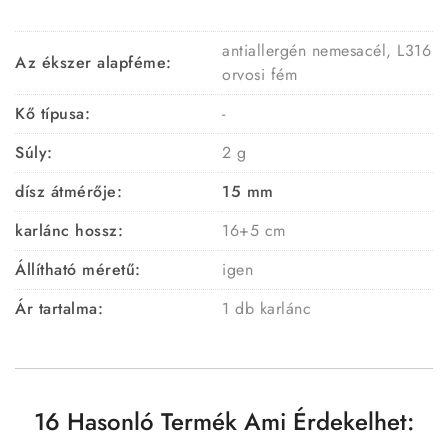
antiallergén nemesacél, L316
Az ékszer alapféme:
orvosi fém
Kő típusa:
-
Súly:
2 g
dísz átmérője:
15 mm
karlánc hossz:
16+5 cm
Állítható méretű:
igen
Ár tartalma:
1 db karlánc
16 Hasonló Termék Ami Érdekelhet: