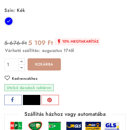
Szín: Kék
Kék
5 109 Ft
10% MEGTAKARÍTÁS
5 676 Ft

Várható szállítás: augusztus 17-től
KOSÁRBA
Kedvencekhez
Utolsó darabok raktáron
Szállítás házhoz vagy automatába