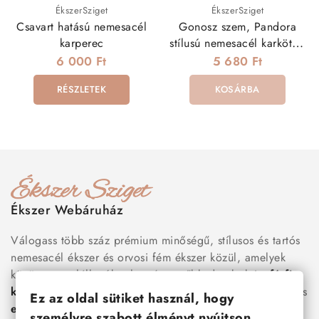
ÉkszerSziget
ÉkszerSziget
Csavart hatású nemesacél
Gonosz szem, Pandora
karperec
stílusú nemesacél karkötő -
pink
6 000 Ft
5 680 Ft
RÉSZLETEK
KOSÁRBA
Ékszer Webáruház
Válogass több száz prémium minőségű, stílusos és tartós
nemesacél ékszer és orvosi fém ékszer közül, amelyek
között megtalálhatók a legnépszerűbb darabok is:
férfi
karkötők
, női
nyakláncok
,
karikagyűrűk
,
fülbevalók
és
Ez az oldal sütiket használ, hogy
esküvői kiegészítők
egyaránt. Webáruházunkban a
személyre szabott élményt nyújtson.