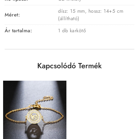
dísz: 15 mm, hossz: 14+5 cm
Méret:
(állítható)
Ár tartalma:
1 db karkötő
Kapcsolódó Termék