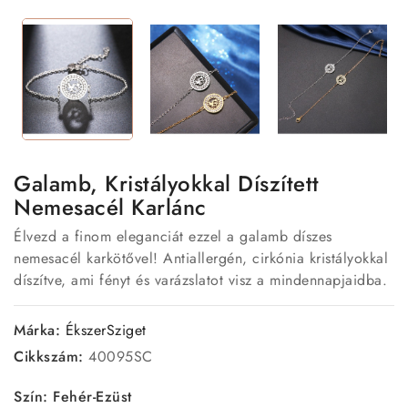
Galamb, Kristályokkal Díszített
Nemesacél Karlánc
Élvezd a finom eleganciát ezzel a galamb díszes
nemesacél karkötővel! Antiallergén, cirkónia kristályokkal
díszítve, ami fényt és varázslatot visz a mindennapjaidba.
Márka:
ÉkszerSziget
Cikkszám:
40095SC
Szín: Fehér-Ezüst