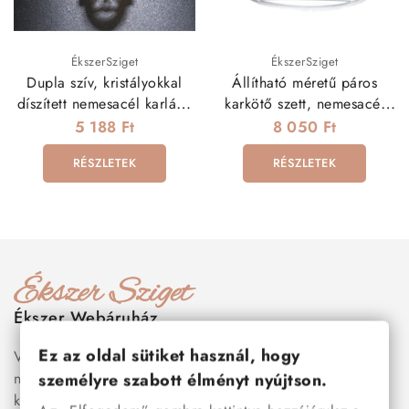
ÉkszerSziget
ÉkszerSziget
Dupla szív, kristályokkal
Állítható méretű páros
díszített nemesacél karlánc
karkötő szett, nemesacél
- arany bevonattal
díszekkel
5 188 Ft
8 050 Ft
RÉSZLETEK
RÉSZLETEK
Ékszer Webáruház
Ez az oldal sütiket használ, hogy
Válogass több száz prémium minőségű, stílusos és tartós
nemesacél ékszer és orvosi fém ékszer közül, amelyek
személyre szabott élményt nyújtson.
között megtalálhatók a legnépszerűbb darabok is:
férfi