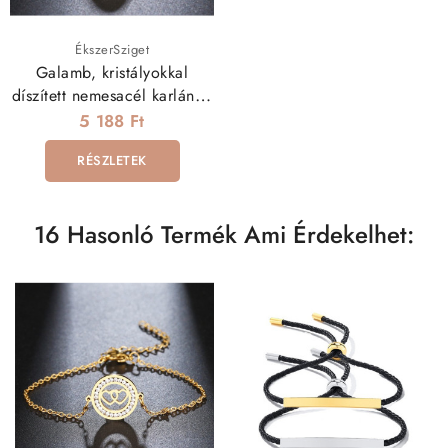
ÉkszerSziget
Galamb, kristályokkal
díszített nemesacél karlánc -
arany bevonattal
5 188 Ft
RÉSZLETEK
16 Hasonló Termék Ami Érdekelhet: