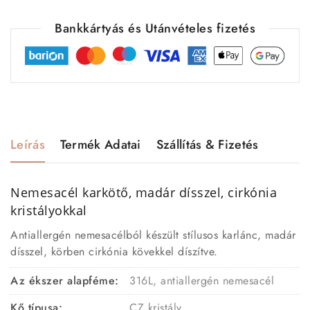
Bankkártyás és Utánvételes fizetés
Leírás
Termék Adatai
Szállítás & Fizetés
Nemesacél karkötő, madár dísszel, cirkónia
kristályokkal
Antiallergén nemesacélból készült stílusos karlánc, madár
dísszel, körben cirkónia kövekkel díszítve.
Az ékszer alapféme:
316L, antiallergén nemesacél
Kő típusa:
CZ kristály